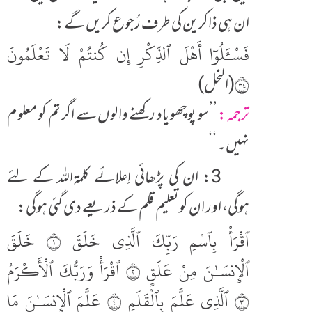
ان ہی ذاکرین کی طرف رُجوع کریں گے:
فَسْـَٔلُوٓا أَهْلَ ٱلذِّكْرِ إِن كُنتُمْ لَا تَعْلَمُونَ
٤٣
(النحل)
ترجمہ:
’’سو پوچھو یاد رکھنے والوں سے اگر تم کو معلوم
نہیں۔‘‘
3: ان کی پڑھائی اِعلائے کلمۃاللہ کے لئے
ہوگی، اور ان کوتعلیم قلم کے ذریعے دی گئی ہوگی:
ٱقْرَأْ بِٱسْمِ رَبِّكَ ٱلَّذِى خَلَقَ ١ خَلَقَ
ٱلْإِنسَـٰنَ مِنْ عَلَقٍ ٢ ٱقْرَأْ وَرَبُّكَ ٱلْأَكْرَمُ
٣ ٱلَّذِى عَلَّمَ بِٱلْقَلَمِ ٤ عَلَّمَ ٱلْإِنسَـٰنَ مَا