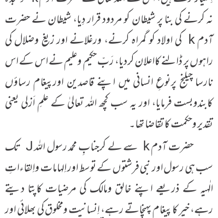
نہ کرنے کی بنا پر شیطان کو مردود قرار دِیا، شیطان نے حضرت
آدم k کی اولاد کو گمراہ کرنے، ورغلانے اور زیغ وضلال کی
راہوں پر ڈالنے کااعلان کردیا، رَبِّ حکیم وعلیم نے اس کے اس
نارسا چیلنج پرنوعِ انسانی میں اپنے قاصدین اورپیغام رساؤں
کابندوبست فرمایا، اور یہ سب کچھ اللہ تعالیٰ کے علمِ اَزلی یعنی
تقدیر وحکمت کا تقاضا تھا۔
حضرت آدم k سے لے کرجنابِ محمد رسول اللہ J تک
سب ہی رسول اور نبی فرشتوں کے توسط اور اِلہامات واِلقاءاتِ
الٰہیہ کے ذریعے اپنے خالق ومالک کی مرضیات کاپتا دیتے
رہے، خیر کا پیغام پہنچاتے رہے، اِنسانیت ومخلوق کی بھلائی اور