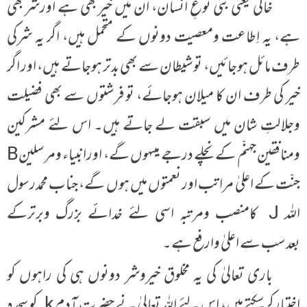
خاکی یعنی بنی نوعِ انسان، ان میں خیربھی ہے اورشربھی
ہے، یہ اِطاعت ومعصیت دونوں کے متحمل ہیں، اگر یہ شرکی
طرف مائل ہوجائیں، توشیطان سے بھی بدتر ہوجاتے ہیں، اور اگر
خیر کی طرف ان کا میلان ہوجائے، تو فرشتوں سے بھی فضیلت
وجلالتِ شان میں سبقت لے جاتے ہیں۔ اس لئے مشرکین
ومنافقین جہنّم کے نچلے درجے میںہوں گے، اورانبیاء ومرسلینB
جنّت کے اعلیٰ مراتب اور نعمتوں میں ہوں گے، جناب محمدرسول
اللہ J کامنصب ومرتبہ اسی لئے خدائے بزرگ وبرترکے
بعدسب سے اعلیٰ وارفع ہے۔
باری تعالیٰ کی یہ مخلوق خیروشر دونوں ہی کی راہوں کو
اِختیارکرسکتے ہیں، اس لئے اللہ تعالیٰ نے حضرت آدم k کو سجدہ