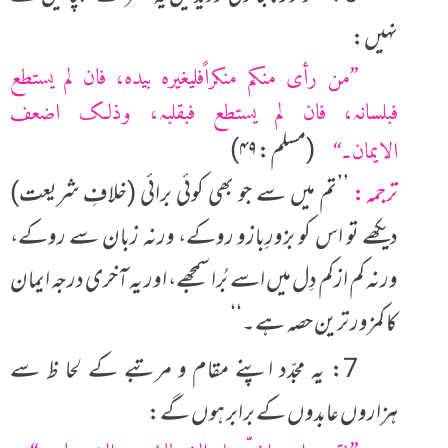
نہیں:
’’من رأی منکم منکراًفلیغیرہ بیدہ، فان لم یستطع
فبلسانہ، فان لم یستطع فبقلبہ، وذلک اضعف
(مسلم: ۴۹)
الایمان۔‘‘
ترجمہ:
’’تم میں سے جو بھی کوئی برائی (خلافِ شریعت)
دیکھے تو اس کو بزورِبازو روکے، ورنہ زبان سے روکے،
ورنہ کم ازکم دِل میں اسے بُرا سمجھے، اور یہ آخری درجہ ایمان
کا کمزور ترین حصہ ہے۔‘‘
7: یہ مجدّد اپنے مقام و مرتبے کے لحا ظ سے
ہزاروں عابدوں کے برابر ہوں گے: