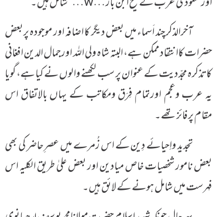
اور سعودی عرب کے شیخ ابن باز …w… شامل ہیں۔
آخرالذکر چند اَسماء میں بعض دیگر کا اضافہ اور موجودہ پربعض
حضرات کاانتقاد ممکن ہے، البتہ شاہ ولی اللہ اورجمال الدین افغانی
کاتذکرہ مجدّدیت کے عنوان پر سب لکھنے والوں نے کیا ہے، گویا
یہ عرب وعجم اورتمام فِرَق ومکاتب کے یہاں بالاتفاق اس
مقام پرفائزتھے۔
تجدید واِحیائے دِین کے اس زُمرے میں عصرِ حاضر کی بھی
بعض نامور شخصیات خاص میادین اور بعض علیٰ طریق الکلیہ اس
فہرست میں شامل ہونے کے لائق ہیں۔