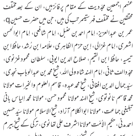
عنہم اجمعین مجدّدیت کے مقام پرفائزہیں، ان کے بعدمختلف
محققین نے مختلف فہرستیںمرتب کی ہیں، جن میں حضرت حسین q،
عمر بن عبدالعزیز، اِمام احمدبن حنبل، اِمام شافعی، اِمام ابوالحسن
اشعری، اِمام غزالی، اِبنِ حزم الظاہری، علّامہ ابنِ رُشد، حافظ ابنِ
تیمیہ، حافظ ابن القیم، صلاح الدین ایوبی، سلطان محمودغزنوی،
مجدّدالف ثانی، اِمام الہند شاہ ولی اللہ، شیخ محمدبن عبدالوہاب نجدی،
سیّد جمال الدین افغانی، شیخ محمدعبدہ، قاسم العلوم والخیرات مولانا
محمد قاسم نانوتوی، شیخ الہند مولانا محمود حسن، مولانا محمد اِلیاس بانیٔ
تبلیغی جماعت، مولانا ابوالکلام آزاد، شیخ الاسلام مولانا سیّد حسین
احمد مدنی، حکیم الاُمّت مولانا اشرف علی تھانوی، ترکی کے شیخ بیرم