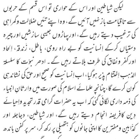
لیکن شیاطین اور اس کے حواری تو اس قسم کے حربوں
سے تاقیامت باز نہیں آئیں گے، وہ اپنے تئیں ضلالت وگمراہی
کی ترغیب دیتے رہیں گے، اورپہاڑوں جیسی سازشیں اور چیرہ
دستیاں کرکے اِنسانیت کو بے راہ روی، باطل، زَندقہ، اِلحاد
اورکفر ونفاق کی طرف بلاتے رہیں گے۔ ادھر نبوّت کا سلسلۃ
الذہب اِختتام پذیر ہوگیا، اب اِنسانیت کو صحیح اور حق کی نشاندہی
کون کرے گا، چنانچہ علمائے اسلام کی صورت میں وارثانِ انبیاء
کی ذمہ داری لگائی گئی کہ اب یہ حضرات گرامی قدر تجدید واِحیائے
دِین کافریضہ انجام دیتے رہیں گے، اور شیاطین، دجاجلہ اور
کذّابین ومفترین کا اپنی جانوں کو ہتھیلی پر رکھ کر، سر پر کفن باندھ