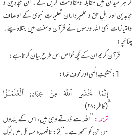
کر ہر میدان میں مقابلہ ومقاومت کریں گے۔ ان مجدّدِین و
مجاہدین اور اہلِ حق و علمبردارانِ تعلیماتِ نبوی کے اوصاف
واِمتیازات بھی اللہ ورسول نے قرآن وسنّت میں بتلادیئے۔
چنانچہ:
قرآنِ کریم ان کے کچھ خواص اس طرح بیان کرتاہے:
1: خشیتِ اِلٰہی اور خوفِ خدا:
إِنَّمَا يَخْشَى ٱللَّهَ مِنْ عِبَادِهِ ٱلْعُلَمَـٰٓؤُا
(فاطر:۲۸)
ترجمہ:
’’اللہ سے ڈرتے وہی ہیں، اس کے بندوں
میں جن کو سمجھ ہے۔‘‘
2: نافہمیدہ مسائل میں لوگ