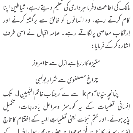
مالک کی اِطاعت وفرماںبرداری کی تعلیم دیتے رہے، شیاطین اپنا
کام کرتے رہے، وہ انسانوں کو خالق سے برگشتہ کرنے اور
اِرتکابِ معاصی پرلگاتے رہے۔ علامہ اقبال نے اسی طرف
اشارہ کرکے فرمایا:
ستیزہ کار رہا ہے ازل سے تا امروز
چراغِ مصطفوی سے شرارِ بولہبی
چنانچہ سیّدنا آدم k سے لے کر جناب خاتم النّبیین J تک
اِنسانی تعلیمات کے یہ کورسز ومراحل یادرجات، تکمیل
پذیرہوئے، اور ختمِ نبوّت یعنی تعلیماتِ اِلٰہیہ کے اِختتام کاتاجِ
اقدس سروَرِ کائنات فخرِ موجودات حضرت محمدرسول اللہ J کے