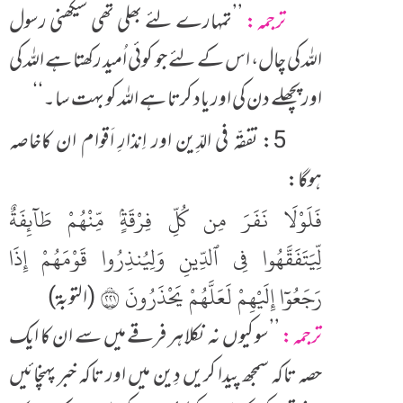
ترجمہ:
’’تمہارے لئے بھلی تھی سیکھنی رسول
اللہ کی چال، اس کے لئے جو کوئی اُمید رکھتا ہے اللہ کی
اور پچھلے دن کی اور یاد کرتا ہے اللہ کو بہت سا۔‘‘
5: تفقّہ فی الدِّین اور اِنذارِ اَقوام ان کاخاصہ
ہوگا:
فَلَوْلَا نَفَرَ مِن كُلِّ فِرْقَةٍۢ مِّنْهُمْ طَآئِفَةٌ
لِّيَتَفَقَّهُوا فِى ٱلدِّينِ وَلِيُنذِرُوا قَوْمَهُمْ إِذَا
رَجَعُوٓا إِلَيْهِمْ لَعَلَّهُمْ يَحْذَرُونَ ١٢٢
(التوبۃ)
ترجمہ:
’’سو کیوں نہ نکلا ہر فرقے میں سے ان کا ایک
حصہ تاکہ سمجھ پیدا کریں دِین میں اور تاکہ خبر پہنچائیں