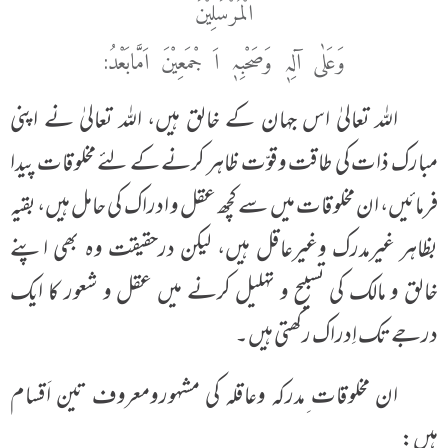
الْمُرْسَلِیْنَ
وَعَلٰی آلِہٖ وَصَحْبِہٖ اَ جْمَعِیْنَ اَمَّابَعْدُ:
اللہ تعالیٰ اس جہان کے خالق ہیں، اللہ تعالیٰ نے اپنی
مبارک ذات کی طاقت وقوّت ظاہر کرنے کے لئے مخلوقات پیدا
فرمائیں، ان مخلوقات میں سے کچھ عقل و ادراک کی حامل ہیں، بقیہ
بظاہر غیرمدرک وغیرعاقل ہیں، لیکن درحقیقت وہ بھی اپنے
خالق و مالک کی تسبیح و تہلیل کرنے میں عقل و شعور کا ایک
درجے تک اِدراک رکھتی ہیں۔
ان مخلوقات ِمدرکہ وعاقلہ کی مشہورومعروف تین اَقسام
ہیں: