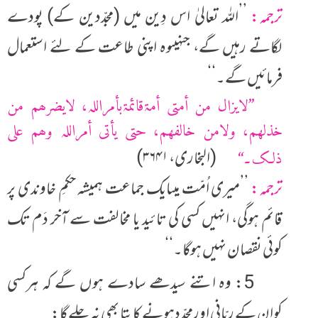
ترجمہ:
’’اللہ تعالیٰ اس دِین میں (مجدّدین کے) پودے
لگاتے رہیں گے، جنہیںوہ اپنی طاعت کے لئے استعمال
فرمائیں گے۔‘‘
’’لایزال من أمتی أمۃقائمۃبأمراللہ، لایضرھم من
خذلھم، ولامن خالفھم، حتی یأتی أمراللہ وھم علی
(البخاری، ۳۶۴۱)
ذلک۔‘‘
ترجمہ:
’’میری اُمّت میںایک جماعت ہمیشہ حکمِ خاوندی پر
قائم ہوگی، انہیں کسی کی تائید یا مخالفت سے آخر دَم تک
کوئی نقصان نہیں ہوگا۔‘‘
5: وہ اتنے سیدھے سادے ہوں گے کہ ہرکسی
کوان کے ربّانی اورمجدّدہونے کاپتا بھی نہ چلے گا: