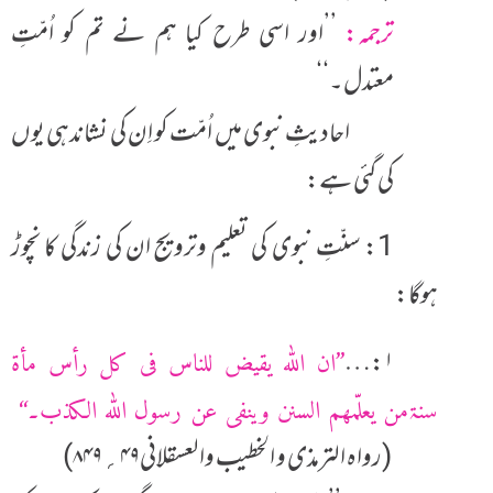
ترجمہ:
’’اور اسی طرح کیا ہم نے تم کو اُمّتِ
معتدل۔‘‘
احادیثِ نبوی میں اُمّت کو اِن کی نشاندہی یوں
کی گئی ہے:
1: سنّتِ نبوی کی تعلیم وترویج ان کی زندگی کا نچوڑ
ہوگا:
۱:…
’’ان اللہ یقیض للناس فی کل رأس مأۃ
سنۃمن یعلّمھم السنن وینفی عن رسول اللہ الکذب۔‘‘
(
رواہ الترمذی و الخطیب والعسقلانی۴۹؍۸۴۹)