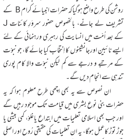
روشن کی طرح واضح ہوگیاکہ حضرات انبیائے کرام B کے
تشریف لے جانے، بالخصوص حضور سروَرِ کائنات J
کے بعد اُمّت میں انسایت کی رہبری ورہنمائی کے لئے
ایسے نائبین اورجانشینوں کا اِنتخاب کیا جائے گا، جو نبوّت
کے مرتبے و درجے سے کم لیکن نبوّت والا کام پوری
تندہی سے انجام دیں گے۔
ان نصوص سے یہ بھی اچھی طرح معلوم ہوا کہ یہ
حضرات بنی نوع بشری میں قیامت تک موجود رہیں گے
اور جب بھی اسلامی تعلیمات میں ابتداع یاغلوّ، کمی بیشی یا
جوڑ توڑ کاعمل ہوگا، یہ ان تعلیمات کی حقیقی رُوح اور اصلی