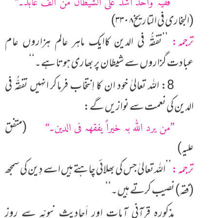
’’فقیہ واحد اشدّ علی الشیطان من الف عابد۔‘‘
(البخاری فی التاریخ۳۰۸ـ۳)
ترجمہ:
’’تفقُّہ فی الدین کاایک ماہر عالم ہزاروں عام
عبادت گزاروں سے شیطان پر بھاری ہوتا ہے۔‘‘
8: اللہ تعالیٰ خود ان کا اِنتخاب فرماکر انہیں تفقُّہ فی
الدین کی نعمت سے نوازیں گے:
(متفق
’’من یرد اللہ بہ خیراً یفقھہ فی الدین۔‘‘
علیہ)
ترجمہ:
’’اللہ تعالیٰ جس کی بھلائی چاہتے ہیں اسے دِین کی سمجھ
(فقہ) نصیب کرتے ہیں۔‘‘
مذکورہ قرآنی آیات اور اَحادیثِ نبویّہ سے روزِ