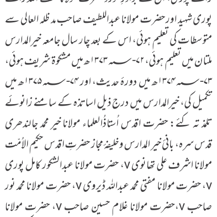
پوری شہید اور حضرت مولانا عبداللطیف صاحب مد ظلہ العالی سے
متوسطات کی تعلیم ہوئی، اس کے بعد چار سال جامعہ خیرالمدارس
ملتان میں تعلیم ہوئی، ۷۲-۱۳۷۳؁ھ میں مشکوۃ شریف ہوئی،
۷۳-۱۳۷۴؁ھ میں دورۂ حدیث، اور ۷۴-۱۳۷۵؁ھ میں
تکمیل کی، خیرالمدارس میں درج ذیل اساتذہ کے سامنے زانوئے
تلمذ تہ کئے: حضرت اقدس اُستاذُالعلماء مولانا خیر محمد جالندھری
قدس سرہ، بانیٔ خیر المدارس وخلیفۂ مجاز حضرتِ اقدس حکیم الاُمّت
مولانا اشرف علی تھانوی v، حضرت مولانا عبدالشکور کامل پوری
v، حضرت مولانا مفتی محمد عبداللہ ڈیروی v، حضرت مولانا محمد نور
صاحب v، حضرت مولانا غلام حسین صاحب v، حضرت مولانا