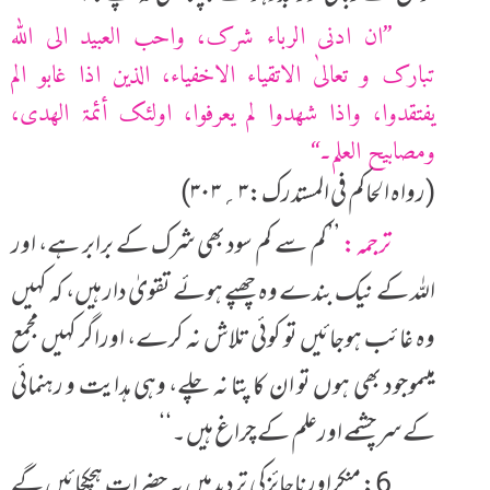
’’ان ادنی الرباء شرک، واحب العبید الی اللہ
تبارک و تعالیٰ الاتقیاء الاخفیاء، الذین اذا غابو الم
یفتقدوا، واذا شھدوا لم یعرفوا، اولئک أئمۃ الھدی،
ومصابیح العلم۔‘‘
(رواہ الحاکم فی المستدرک:۳؍۳۰۳)
ترجمہ:
’’کم سے کم سود بھی شرک کے برابر ہے، اور
اللہ کے نیک بندے وہ چھپے ہوئے تقویٰ دار ہیں، کہ کہیں
وہ غائب ہوجائیں تو کوئی تلاش نہ کرے، اوراگر کہیں مجمع
میںموجود بھی ہوں تو ان کا پتا نہ چلے، وہی ہدایت و رہنمائی
کے سر چشمے اورعلم کے چراغ ہیں۔‘‘
6: منکراورناجائزکی تردیدمیں یہ حضرات ہچکچائیں گے