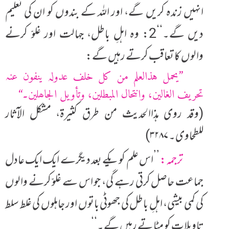
انہیں زندہ کریں گے، اور اللہ کے بندوں کو ان کی تعلیم
دیں گے۔‘‘
2: وہ اہلِ باطل، جہالت اور غلوّ کرنے
والوں کا تعاقب کرتے رہیں گے:
’’یحمل ہذالعلم من کل خلف عدولہ ینفون عنہ
تحریف الغالین، وانتحال المبطلین، وتأویل الجاھلین۔‘‘
(وقد روی ہذاالحدیث من طرق کثیرۃ، مشکل الآثار
للطحاوی۔ ۳۲۸۷)
ترجمہ:
’’اس علم کو یکے بعد دیگرے ایک ایک عادل
جماعت حاصل کرتی رہے گی، جو اس سے غلوّ کرنے والوں
کی کمی بیشی، اہلِ باطل کی جھوٹی باتوں اور جاہلوں کی غلط سلط
تاویلات کو مٹا تے رہیں گے۔‘‘