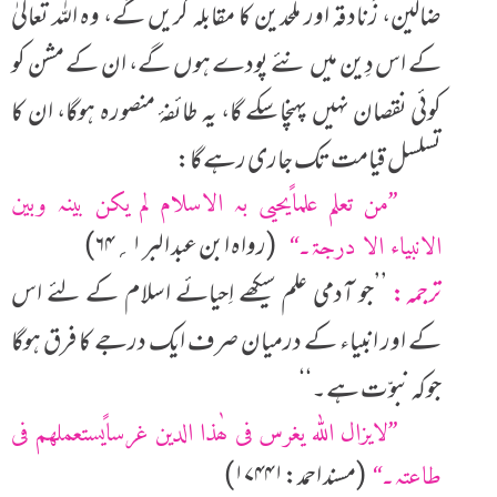
ضالین، زَنادقہ اور ملحدین کا مقابلہ کریں گے، وہ اللہ تعالیٰ
کے اس دِین میں نئے پودے ہوں گے، ان کے مشن کو
کوئی نقصان نہیں پہنچاسکے گا، یہ طائفۂ منصورہ ہوگا، ان کا
تسلسل قیامت تک جاری رہے گا:
’’من تعلم علماًیحیی بہ الاسلام لم یکن بینہ وبین
(رواہ ابن عبد البر ۱؍۶۴)
الانبیاء الا درجۃ۔‘‘
ترجمہ:
’’جو آدمی علم سیکھے اِحیائے اسلام کے لئے اس
کے اور انبیاء کے درمیان صرف ایک درجے کا فرق ہوگا
جوکہ نبوّت ہے۔‘‘
’’لایزال اللہ یغرس فی ھٰذا الدین غرساًیستعملھم فی
(مسند احمد:۱۷۴۴۱)
طاعتہ۔‘‘