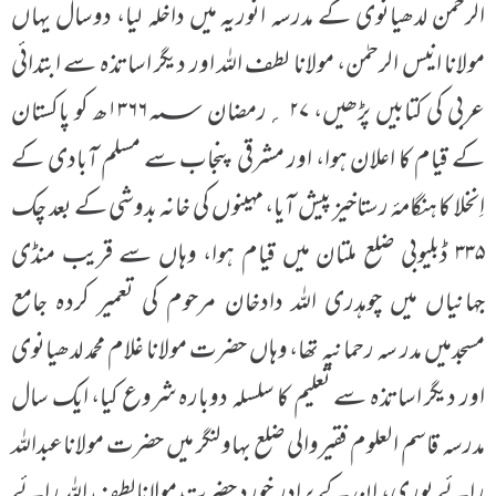
الرحمن لدھیانوی کے مدرسہ انوریہ میں داخلہ لیا، دوسال یہاں
مولانا انیس الرحمٰن، مولانا لطف اللہ اور دیگر اساتذہ سے ابتدائی
عربی کی کتابیں پڑھیں، ۲۷ ؍رمضان ۱۳۶۶؁ھ کو پاکستان
کے قیام کا اعلان ہوا، اور مشرقی پنجاب سے مسلم آبادی کے
اِنخلا کا ہنگامۂ رستاخیز پیش آیا، مہینوں کی خانہ بدوشی کے بعد چک
۳۳۵ ڈبلیوبی ضلع ملتان میں قیام ہوا، وہاں سے قریب منڈی
جہانیاں میں چوہدری اللہ دادخان مرحوم کی تعمیر کردہ جامع
مسجدمیں مدر سہ رحمانیہ تھا، وہاں حضرت مولانا غلام محمد لدھیانوی
اور دیگر اساتذہ سے تعلیم کا سلسلہ دوبارہ شروع کیا، ایک سال
مدرسہ قاسم العلوم فقیروالی ضلع بہاولنگر میں حضرت مولاناعبداللہ
رائے پوری، ان کے برادرِ خورد حضرت مولانالطف اللہ رائے