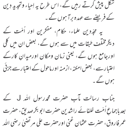
شکل پیش کرتے رہیں گے، اس طرح یہ اِحیاء وتجدیدِ دِین
کے فریضے سے عہدہ برآ ہوں گے۔
یہ مجدّدین علماء، حکام، مفکرین اور اُمّت کے
دیگرمختلف طبقات میں سے ہوں گے، بعض ان میں کلی
اورجامع ہوں گے، یعنی زمان ومکان اورمیدانِ کارکے
اعتبارسے، بعض امکنہ، ازمنہ اورماحول کے اعتبارسے جزئی
ہوں گے۔
جناب رسالت مآب حضرت محمدرسول اللہ J کے
بعدباجماعِ اُمّت خلفائے راشدین حضرت ابوبکرصدیق، حضرت
عمرفاروق، حضرت عثمان غنی اورحضرت علی مرتضیٰ رضی اللہ