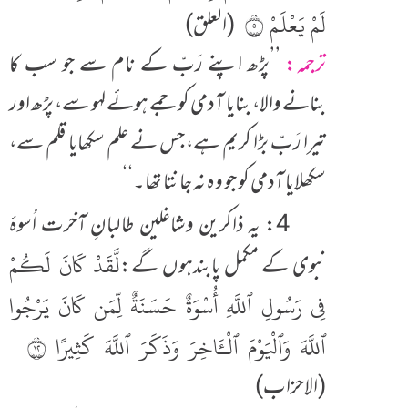
لَمْ يَعْلَمْ ٥
(العلق)
ترجمہ:
’’پڑھ اپنے رَبّ کے نام سے جو سب کا
بنانے والا، بنایا آدمی کو جمے ہوئے لہو سے، پڑھ اور
تیرا رَبّ بڑا کریم ہے، جس نے علم سکھایا قلم سے،
سکھلایا آدمی کو جو وہ نہ جانتا تھا۔‘‘
4: یہ ذاکرین وشاغلین طالبانِ آخرت اُسوۂ
لَّقَدْ كَانَ لَكُمْ
نبوی کے مکمل پابندہوں گے:
فِى رَسُولِ ٱللَّهِ أُسْوَةٌ حَسَنَةٌ لِّمَن كَانَ يَرْجُوا
ٱللَّهَ وَٱلْيَوْمَ ٱلْـَٔاخِرَ وَذَكَرَ ٱللَّهَ كَثِيرًا ٢١
(الاحزاب)