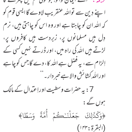
ترجمہ:
’’اے ایمان والو! جو کوئی تم میں پھرے گا
اپنے دِین سے تو اللہ عنقریب لاوے گا ایسی قوم کو
کہ اللہ ان کو چاہتا ہے اور وہ اس کو چاہتی ہیں، نرم
دِل ہیں مسلمانوں پر، زبردست ہیں کافروں پر،
لڑتے ہیں اللہ کی راہ میں، اور ڈرتے نہیں کسی کے
اِلزام سے، یہ فضل ہے اللہ کا، دے گا جس کو چاہے
اور اللہ کشائش والا ہے خبردار۔‘‘
7: یہ حضرات وسطیت اور اِعتدال کے مالک
ہوں گے:
﴿وَكَذَٰلِكَ جَعَلْنَـٰكُمْ أُمَّةً وَسَطًا﴾
(البقرۃ:۱۴۳)