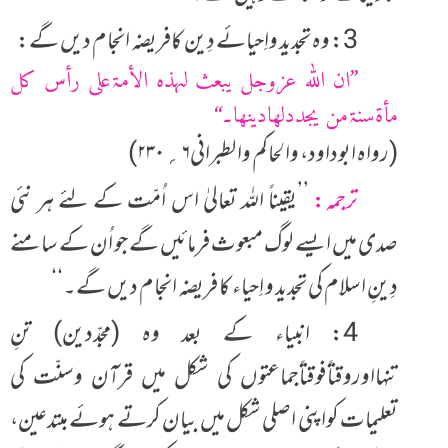
3: وہ تجدید واِحیائے دِین کافریضہ انجام دیں گے:
’’ان اللہ عزوجل یبعث لہذہ الأمۃعلی رأس کل
مأۃسنۃمن یجددلھادینھا۔‘‘
(رواہ ابوداود، والحاکم والطبرانی۶؍۲۳۰)
ترجمہ:
’’یقیناً اللہ تعالیٰ اس اُمّت کے لئے ہر نئی
صدی میں ایسے لوگ مبعوث فرمائیں گے جو اُن کے سامنے
دِینِ اسلام کی تجدید و اِحیاء کا فریضہ انجام دیں گے۔‘‘
4: انبیاء کے بعد وہ (مجدّدین) تنِ
تنہااوروقتاًفوقتاًجماعتوں کی شکل میں قرآن وسنّت کی
تعلیمات کواپنی اصلی شکل میں بیان کرتے ہوئے مبتدعین،