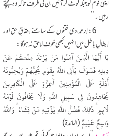
اپنی قوم کو جبکہ لوٹ کر آئیں ان کی طرف تاکہ وہ بچتے
رہیں۔‘‘
6: اِرتدادی فتنوں کے سامنے اِحقاقِ حق اور
اِبطالِ باطل میں انہیں کبھی خوف لاحق نہ ہوگا:
يَا أَيُّهَا الَّذِينَ آمَنُوا مَنْ يَرْتَدَّ مِنْكُمْ عَنْ
دِينِهِ فَسَوْفَ يَأْتِي اللَّهُ بِقَوْمٍ يُحِبُّهُمْ وَيُحِبُّونَهُ
أَذِلَّةٍ عَلَى الْمُؤْمِنِينَ أَعِزَّةٍ عَلَى الْكَافِرِينَ
يُجَاهِدُونَ فِي سَبِيلِ اللَّهِ وَلَا يَخَافُونَ لَوْمَةَ
لَائِمٍ ۚ ذَٰلِكَ فَضْلُ اللَّهِ يُؤْتِيهِ مَنْ يَشَاءُ ۚ وَاللَّهُ
وَاسِعٌ عَلِيمٌ
(المائدۃ)