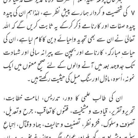
بہر حال چونکہ شہیدِ اسلام حضرت مولانامحمدیوسف لدھیانوی
v کی شخصیت و کردار ہمارے پیشِ نظر ہے، لہٰذاہم ان کی چیدہ
چیدہ صفات اور کارنامے ذکر کرکے یہ ثابت کریں گے کہ اللہ
تعالیٰ نے ان سے بھی تجدید واِحیائے دِین کاکام لیاہے، ان کی
حیات ِمبارکہ، کارنامے اور بچپن سے پیرانہ سالی اور شہادت
تک جدوجہد بعد میں آنے والوں کے لئے صحیح معنوں میں ایک
نمونہ، اُسوہ، ماڈل اورسنگِ میل کی حیثیت رکھتے ہیں۔
ان کی طالب علمی کا دور، تدریس، اِمامت خطابت،
تحریروتقریر، قیادت ومشیخیت، فتنوں کاتعاقب، جرح وتعدیل،
تصوّف وسلوک، فکرونظر، تصنیف و تالیف، جہاد وقتال، اِتباعِ