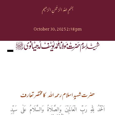
بِسْمِ اللَّهِ الرَّحْمَنِ الرَّحِيم
October 30, 2025 2:18 pm
حضرت شہید ِ اسلام رحمه الله
کا مختصر تعارف
اَلْحَمْدُ لِلہِ رَبِّ الْعَالَمِیْنَ وَالصَّلَاۃُ وَالسَّلَامُ عَلٰی سَیِّدِ