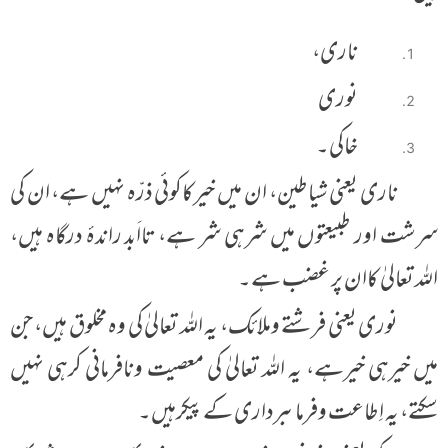
ناری،
نوری
خاکی۔
ناری یعنی شیاطین، ان میں خیرکاکوئی ذرّہ نہیں ہے، ان کی
سرشت اور طبیعتوں میں شرہی شر ہے، تااَبد راندۂ درگاہ ہیں،
اللہ تعالیٰ کاان پر غضب ہے۔
نوری یعنی فرشتے وملائک، یہ اللہ تعالیٰ کی وہ مخلوق ہیں، جن
میں خیرہی خیرہے، یہ اللہ تعالیٰ کی معصیت ونافرمانی کرہی نہیں
سکتے، یہ اِطاعت وفرماںبرداری کے پیکرہیں۔