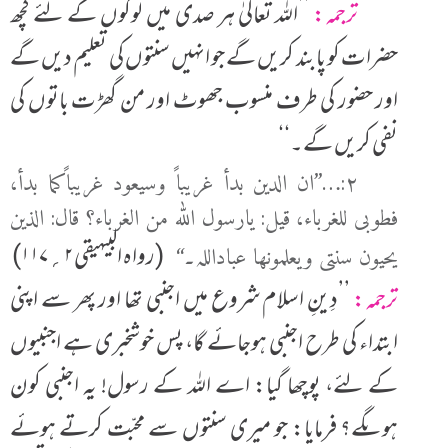
ترجمہ:
’’اللہ تعالیٰ ہر صدی میں لوگوں کے لئے کچھ
حضرات کو پابند کریں گے جو انہیں سنتوں کی تعلیم دیں گے
اور حضور کی طرف منسوب جھوٹ اور من گھڑت باتوں کی
نفی کریں گے۔‘‘
۲:…’’ان الدین بدأ غریباً وسیعود غریباًکما بدأ،
فطوبی للغرباء، قیل: یارسول اللہ من الغرباء؟ قال: الذین
(رواہ البیہیقی ۲؍۱۱۷)
یحیون سنتی ویعلمونھا عباداللہ۔‘‘
ترجمہ:
’’دِینِ اسلام شروع میں اجنبی تھا اور پھر سے اپنی
ابتداء کی طرح اجنبی ہوجائے گا، پس خوشخبری ہے اجنبیوں
کے لئے، پوچھا گیا: اے اللہ کے رسول! یہ اجنبی کون
ہوںگے؟ فرمایا: جو میری سنتوں سے محبّت کرتے ہوئے