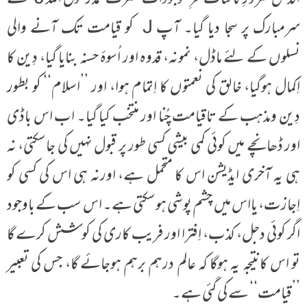
سرمبارک پر سجا دیا گیا۔ آپ J کو قیامت تک آنے والی
نسلوں کے لئے ماڈل، نمونہ، قدوہ اور اُسوۂ حسنہ بنایا گیا، دِین کا
اِکمال ہوگیا، خالق کی نعمتوں کا اِتمام ہوا، اور ’’اسلام‘‘ کو بطور
دِین ومذہب کے تاقیامت چُنا اور منتخب کیا گیا۔ اب اس باڈی
اور ڈھانچے میں کوئی کمی بیشی کسی طور پر قبول نہیں کی جاسکتی، نہ
ہی یہ آخری ایڈیشن اس کا متحمل ہے، اورنہ ہی اس کی کسی کو
اِجازت، یااس میں چشم پوشی ہوسکتی ہے۔ اس سب کے باوجود
اگر کوئی دجل، کذب، اِفترا اور فریب کاری کی کوشش کرے گا
تو اس کانتیجہ یہ ہوگا کہ عالم درہم برہم ہوجائے گا، جس کی تعبیر
’’قیامت‘‘ سے کی گئی ہے۔