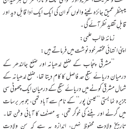
سنّت وشریعت، گھریلو اور عوامی تگ وتاز، غرض ہر میدان
میںبنظرِ عمیق جائزہ لینے والوں کو ان کی ایک ایک اَدا قابلِ دید اور
قابلِ تقلید نظر آئے گی۔
زمانۂ طالب علمی:
اپنی انتہائی مختصر خود نوِشت میں فرماتے ہیں:
’’مشرقی پنجاب کے ضلع لدھیانہ اور ضلع جالندھر کے
درمیان دریائے ستلج حد فاصل کا کام دیتا تھا، ضلع لدھیانہ کے
شمال مشرقی کونے میں دریائے ستلج کے درمیان ایک چھوٹی سی
جزیرہ نما بستی ’’عیسیٰ پور‘‘ کے نام سے آباد تھی، جو ہر برسات
میں گرنے اور بننے کی خوگر تھی، یہ مصنّف کا آبائی وطن تھا۔
تاریخِ ولادت محفوظ نہیں، اندازہ یہ ہے کہ سنِ ولادت