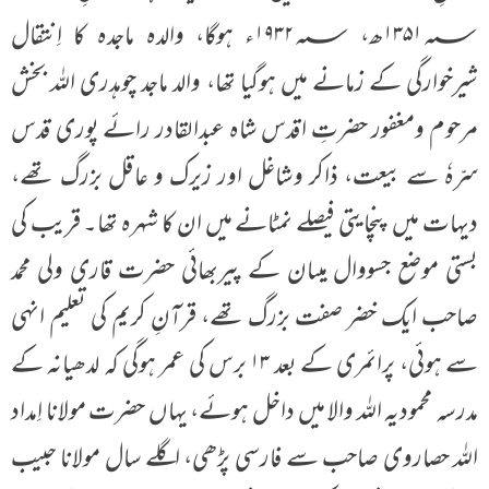
۱۳۵۱؁ھ، ۱۹۳۲؁ء ہوگا، والدہ ماجدہ کا اِنتقال
شیرخوارگی کے زمانے میں ہوگیا تھا، والد ماجد چوہدری اللہ بخش
مرحوم ومغفور حضرتِ اقدس شاہ عبدالقادر رائے پوری قدس
سرّہٗ سے بیعت، ذاکر وشاغل اور زیرک و عاقل بزرگ تھے،
دیہات میں پنچایتی فیصلے نمٹانے میں ان کا شہرہ تھا۔ قریب کی
بستی موضع جسووال میںان کے پیربھائی حضرت قاری ولی محمد
صاحب ایک خضر صفت بزرگ تھے، قرآنِ کریم کی تعلیم انہی
سے ہوئی، پرائمری کے بعد ۱۳ برس کی عمر ہوگی کہ لدھیانہ کے
مدرسہ محمودیہ اللہ والا میں داخل ہوئے، یہاں حضرت مولانا اِمداد
اللہ حصاروی صاحب سے فارسی پڑھی، اگلے سال مولانا حبیب