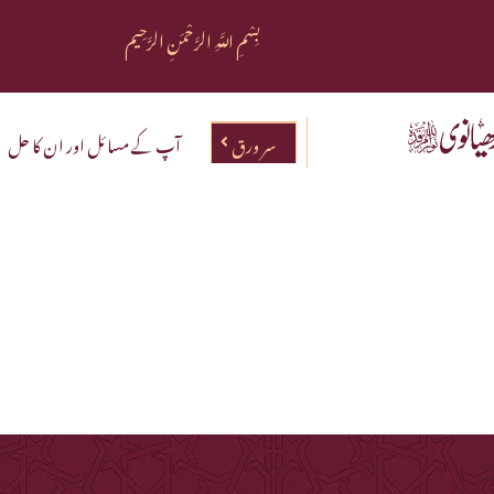
بِسْمِ اللَّهِ الرَّحْمَنِ الرَّحِيم
سر ورق
آپ کے مسائل اور ان کا حل