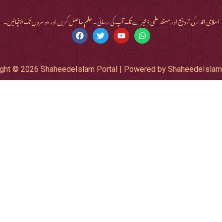
اسلامی اقدار کی ترویج اور مستند علمی ذخیرے تک آپ کی رسائی۔ علم حاصل کریں اور دوسروں تک پہنچائیں۔
ght © 2026 ShaheedeIslam Portal | Powered by ShaheedeIslam