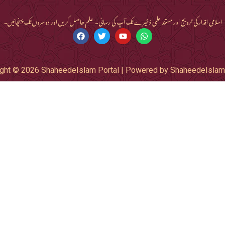
اسلامی اقدار کی ترویج اور مستند علمی ذخیرے تک آپ کی رسائی۔ علم حاصل کریں اور دوسروں تک پہنچائیں۔
ght © 2026 ShaheedeIslam Portal | Powered by ShaheedeIslam