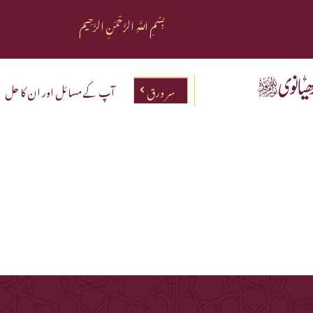
بِسْمِ اللَّهِ الرَّحْمَنِ الرَّحِيم
سر ورق
آپ کے مسائل اور ان کا حل