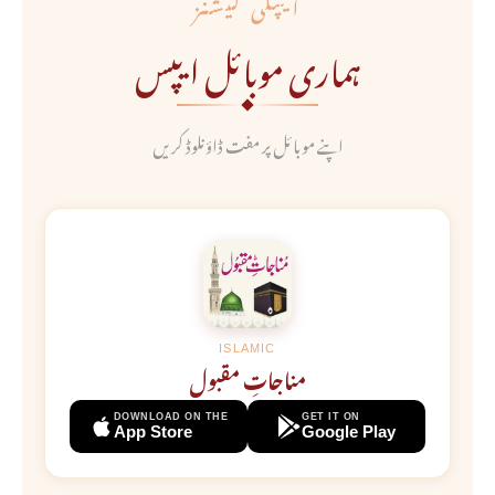
ایپلی کیشنز
ہماری موبائل ایپس
اپنے موبائل پر مفت ڈاؤنلوڈ کریں
ISLAMIC
مناجاتِ مقبول
DOWNLOAD ON THE
GET IT ON
App Store
Google Play