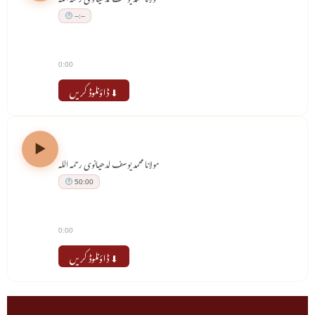
--:--
0:00
⬇ ڈاؤنلوڈ کریں
حضرت علیؓ کی فضیلت (18-08-1995)
مولانا محمد یوسف لدھیانوی رحمہ اللہ
50:00
0:00
⬇ ڈاؤنلوڈ کریں