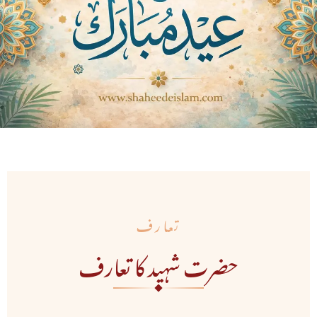
تعارف
حضرت شہید کا تعارف