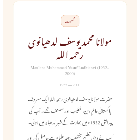
شخصیت
مولانا محمد یوسف لدھیانوی
رحمہ اللہ
Maulana Muhammad Yusuf Ludhianvi (1932–
2000)
1932 — 2000
حضرت مولانا یوسف لدھیانوی رحمہ اللہ ایک معروف
پاکستانی عالمِ دین، خطیب اور مصنف تھے۔ آپ کی
پیدائش 1932ء میں بھارت کے شہر لدھیانہ میں ہوئی۔
آپ نے دینی تعلیم مختلف جید علماء سے حاصل کی اور