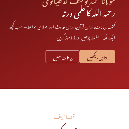
رحمہ اللہ کا علمی ورثہ
کتب، بیانات، درس قرآن، درس حدیث اور اصلاحی مواعظ — سب کچھ
ایک جگہ — مفت پڑھیں اور ڈاؤنلوڈ کریں
کتابیں دیکھیں
بیانات سنیں
تصانیف