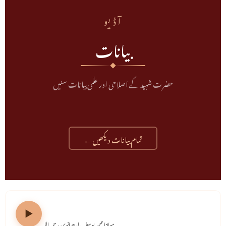
آڈیو
بیانات
حضرت شہید کے اصلاحی اور علمی بیانات سنیں
تمام بیانات دیکھیں ←
شہادتِ حضرت علیؓ (21-07-1995)
مولانا محمد یوسف لدھیانوی رحمہ اللہ