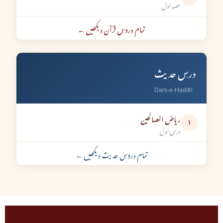
حصہ اول
تمام دروسِ قرآن دیکھیں ←
درسِ حدیث
Dars-e-Hadith
ریاض الصالحین
۱
درس اول
تمام دروسِ حدیث دیکھیں ←