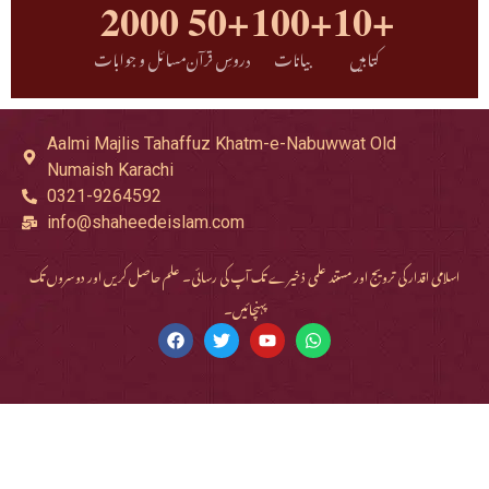
2000
50+
100+
10+
کتابیں
بیانات
دروسِ قرآن
مسائل و جوابات
Aalmi Majlis Tahaffuz Khatm-e-Nabuwwat Old
Numaish Karachi
0321-9264592
info@shaheedeislam.com
اسلامی اقدار کی ترویج اور مستند علمی ذخیرے تک آپ کی رسائی۔ علم حاصل کریں اور دوسروں تک
پہنچائیں۔
Copyright © 2026 ShaheedeIslam Portal | Powered by