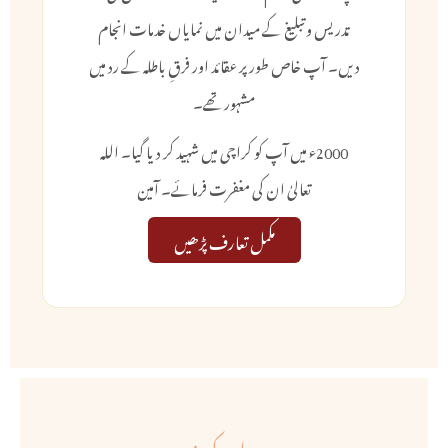
تدریس و تبلیغ کے میدان میں نمایاں خدمات انجام
دیں۔ آپ خاص طور پر عقائد اور فرقِ باطلہ کے رد میں
مشہور تھے۔
2000ء میں آپ کو کراچی میں شہید کر دیا گیا۔ اللہ
تعالیٰ ان کی مغفرت فرمائے۔ آمین
مکمل تعارف پڑھیں