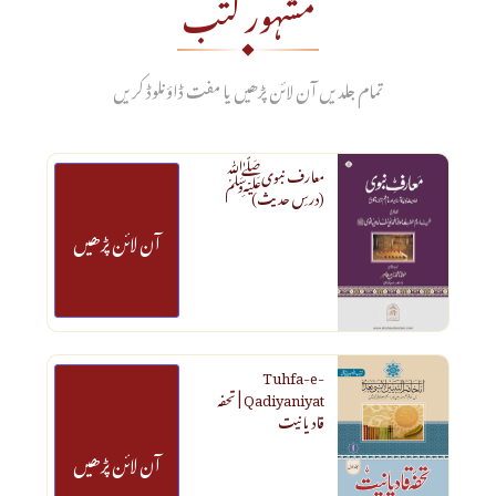
مشہور کتب
تمام جلدیں آن لائن پڑھیں یا مفت ڈاؤنلوڈ کریں
معارف نبویﷺ
⬇
(درسِ حدیث)
ڈاؤنلوڈ
آن لائن پڑھیں
Tuhfa-e-
⬇
Qadiyaniyat | تحفہ
ڈاؤنلوڈ
قادیانیت
آن لائن پڑھیں