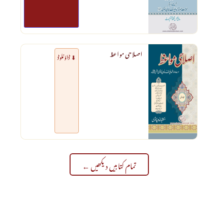
اصلاحی مواعظ
⬇ ڈاؤنلوڈ
تمام کتابیں دیکھیں ←