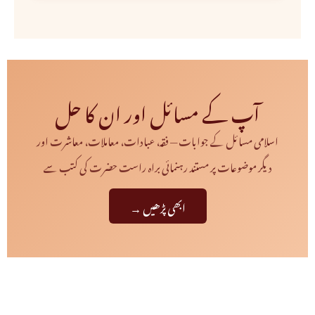
آپ کے مسائل اور ان کا حل
اسلامی مسائل کے جوابات — فقہ، عبادات، معاملات، معاشرت اور
دیگر موضوعات پر مستند رہنمائی براہ راست حضرت کی کتب سے
ابھی پڑھیں →