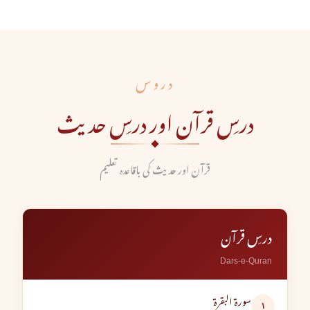
دروس
درسِ قرآن اور درسِ حدیث
قرآن اور حدیث کی باقاعدہ تعلیم
درسِ قرآن
Dars-e-Quran
سورۃ البقرۃ
۱