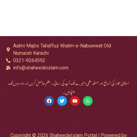
Aalmi Majlis Tahaffuz Khatm-e-Nabuwwat Old
Numaish Karachi
0321-9264592
info@shaheedeislam.com
اسلامی اقدار کی ترویج اور مستند علمی ذخیرے تک آپ کی رسائی۔ علم حاصل کریں اور دوسروں تک
پہنچائیں۔
Copyright © 2026 ShaheedeIslam Portal | Powered by