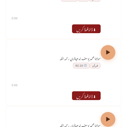
0:00
⬇ ڈاؤنلوڈ کریں
درسِ قرآن — سورۃ البقرۃ — حصہ اول
مولانا محمد یوسف لدھیانوی رحمہ اللہ
قرآن
62:10
0:00
⬇ ڈاؤنلوڈ کریں
درسِ حدیث — ریاض الصالحین
مولانا محمد یوسف لدھیانوی رحمہ اللہ