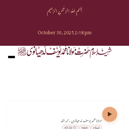
بِسْمِ اللَّهِ الرَّحْمَنِ الرَّحِيم
October 30, 2025 2:18 pm
اصلاحی مواعظ — بیان نمبر ۱
مولانا محمد یوسف لدھیانوی رحمہ اللہ
اصلاح
Islah
45:32