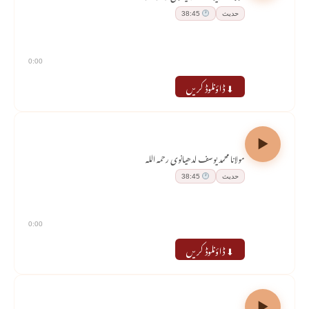
حدیث
38:45
0:00
⬇ ڈاؤنلوڈ کریں
درسِ حدیث — ریاض الصالحین
مولانا محمد یوسف لدھیانوی رحمہ اللہ
حدیث
38:45
0:00
⬇ ڈاؤنلوڈ کریں
درسِ حدیث — ریاض الصالحین