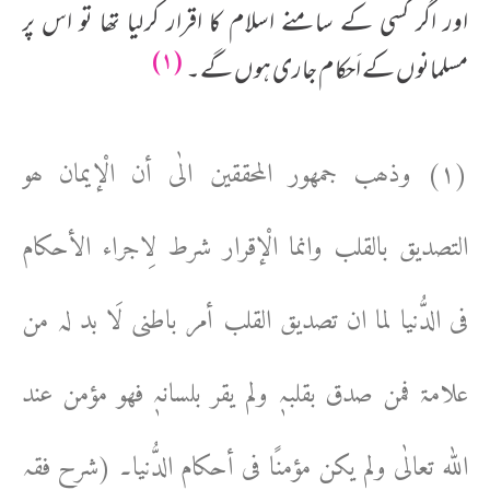
اور اگر کسی کے سامنے اسلام کا اقرار کرلیا تھا تو اس پر
(۱)
مسلمانوں کے اَحکام جاری ہوں گے۔
(۱) وذھب جمھور المحققین الٰی أن الْإیمان ھو
التصدیق بالقلب وانما الْإقرار شرط لِاجراء الأحکام
فی الدُّنیا لما ان تصدیق القلب أمر باطنی لَا بد لہ من
علامۃ فمن صدق بقلبہٖ ولم یقر بلسانہٖ فھو مؤمن عند
اللہ تعالٰی ولم یکن مؤمنًا فی أحکام الدُّنیا۔ (شرح فقہ