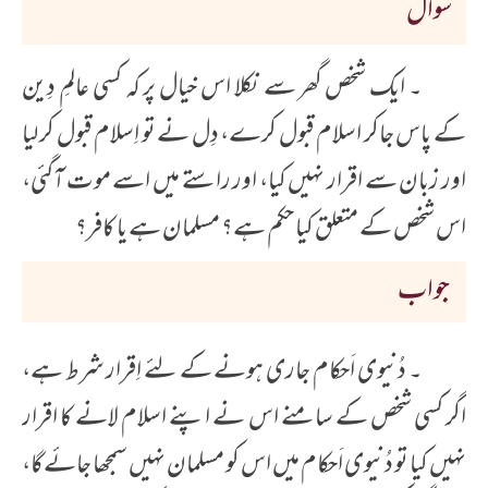
سوال
۔ ایک شخص گھر سے نکلا اس خیال پر کہ کسی عالمِ دِین
کے پاس جاکر اسلام قبول کرے، دِل نے تو اِسلام قبول کرلیا
اور زبان سے اقرار نہیں کیا، اور راستے میں اسے موت آگئی،
اس شخص کے متعلق کیا حکم ہے؟ مسلمان ہے یا کافر؟
جواب
۔ دُنیوی اَحکام جاری ہونے کے لئے اِقرار شرط ہے،
اگر کسی شخص کے سامنے اس نے اپنے اسلام لانے کا اقرار
نہیں کیا تو دُنیوی اَحکام میں اس کو مسلمان نہیں سمجھا جائے گا،