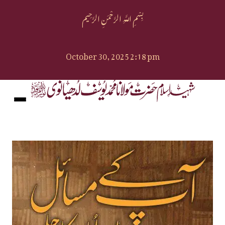
بِسْمِ اللَّهِ الرَّحْمَنِ الرَّحِيم
October 30, 2025 2:18 pm