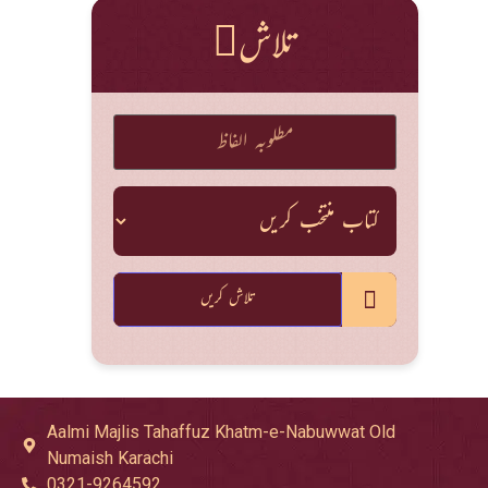
تلاش
تلاش کریں
Aalmi Majlis Tahaffuz Khatm-e-Nabuwwat Old
Numaish Karachi
0321-9264592