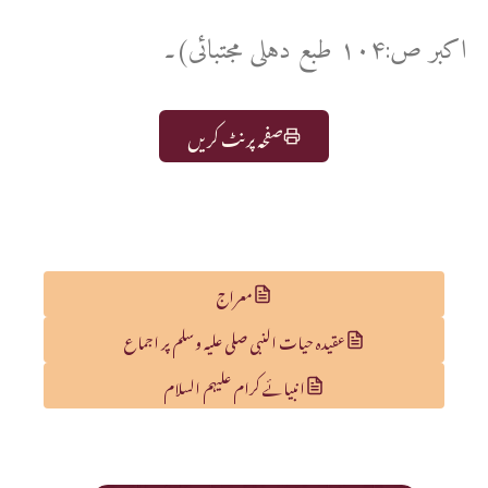
اکبر ص:۱۰۴ طبع دہلی مجتبائی)۔
صفحہ پرنٹ کریں
معراج
عقیدہ حیات النبی صلی علیہ وسلم پر اجماع
انبیائے کرام علیہم السلام