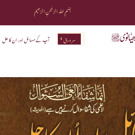
بِسْمِ اللَّهِ الرَّحْمَنِ الرَّحِيم
سر ورق
آپ کے مسائل اور ان کا حل