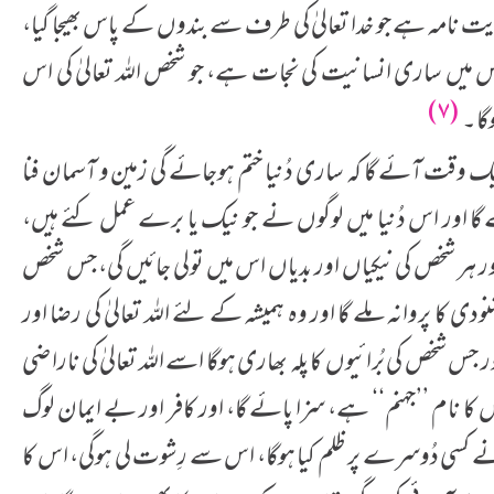
 ہدایت نامہ ہے جو خدا تعالیٰ کی طرف سے بندوں کے پاس بھیجا گیا،
میں ساری انسانیت کی نجات ہے، جو شخص اللہ تعالیٰ کی اس
(۷)
وگا۔
ک وقت آئے گا کہ ساری دُنیا ختم ہوجائے گی زمین و آسمان فنا
 گا اور اس دُنیا میں لوگوں نے جو نیک یا برے عمل کئے ہیں،
 ہر شخص کی نیکیاں اور بدیاں اس میں تولی جائیں گی، جس شخص
دی کا پروانہ ملے گا اور وہ ہمیشہ کے لئے اللہ تعالیٰ کی رضا اور
 شخص کی بُرائیوں کا پلہ بھاری ہوگا اسے اللہ تعالیٰ کی ناراضی
 جس کا نام ’’جہنم‘‘ ہے، سزا پائے گا، اور کافر اور بے ایمان لوگ
ے کسی دُوسرے پر ظلم کیا ہوگا، اس سے رِشوت لی ہوگی، اس کا