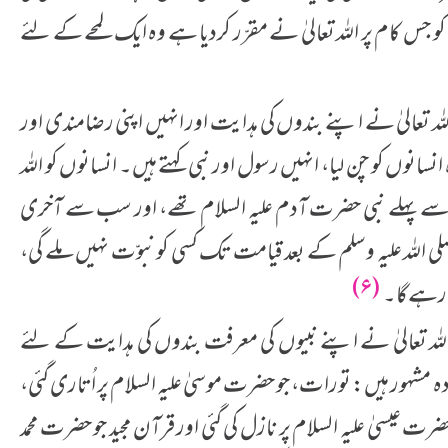
 کو جس کام پر اللہ تعالیٰ نے مقرّر کردیا ہے وہ ایک لمحے کے لئے
لہ تعالیٰ نے اپنے بندوں کی ہدایت اور انہیں اپنی رضامندی اور
انوں کو چن لیا، انہیں رسول اور نبی کہتے ہیں۔ انسانوں کو اللہ
 سے پہلے نبی حضرت آدم علیہ السلام تھے، اور سب سے آخری
صلی اللہ علیہ وسلم کے بعد قیامت تک کسی کو نبوّت نہیں ملے گی،
(۶)
ک رہے گا۔
اللہ تعالیٰ نے اپنے نبیوں کی معرفت بندوں کی ہدایت کے لئے
مشہور ہیں: تورات، جو حضرت موسیٰ علیہ السلام پر اُتاری گئی،
حضرت عیسیٰ علیہ السلام پر نازل کی گئی اور قرآن مجید جو حضرت محمد