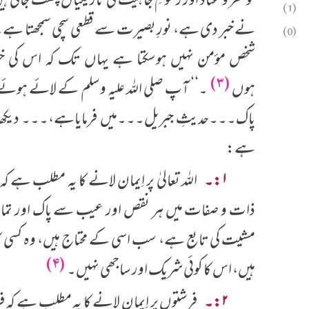
تو کفر و عناد اور رسومِ جاہلیت کی تاریکیاں چھٹ جاتی ہی
(1)
نے خبر دی ہے، نورِ بصیرت سے قطعی سچی سمجھتا ہے۔ آ
(0)
شخص مؤمن نہیں ہوسکتا ہے یہاں تک کہ اس کی خو
(۳)
ہوں
۔‘‘ آپ صلی اللہ علیہ وسلم کے لائے ہوئے
پاک۔۔۔حدیثِ جبریل۔۔۔میں فرمایاہے،۔۔۔ دیکھا جا
ہے:
۱:۔
اللہ تعالیٰ پر اِیمان لانے کا یہ مطلب ہے کہ 
ذات و صفات میں ہر نقص اور عیب سے پاک اور تمام
مشیت کی تابع ہے، سب اسی کے محتاج ہیں، وہ کسی 
(۴)
ہیں، اس کا کوئی شریک اور ساجھی نہیں۔
۲:۔
فرشتوں پر اِیمان لانے کا یہ مطلب ہے کہ فرشت