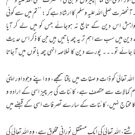
ں اور آدمی ان تمام چیزوں کو جن کی آنحضرت صلی اللہ علیہ وسلم
نحضرت صلی اللہ علیہ وسلم کا ارشاد ہے کہ: ’’تم میں سے کوئی
اہش اس دین کے تابع نہ ہوجائے جس کو میں لے کر آیا
 دین میں سب سے اہم تر یہ چھ باتیں ہیں جن کا ذکر اس حدیث
ئے تو۔۔۔ پورے دین کا خلاصہ انہی چھ باتوں میں آجاتا
اللہ تعالیٰ کو ذات و صفات میں یکتا سمجھے، وہ اپنے وجود اور اپنی
 کمالات سے متصف ہے، کائنات کی ہر چیز اسی کے ارادہ و
کا محتاج نہیں، کائنات کے سارے تصرفات اسی کے قبضے میں
ے، اللہ تعالیٰ کی ایک مستقل نورانی مخلوق ہے، وہ اللہ تعالیٰ کی