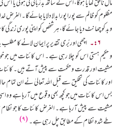
مال ناحق کھایا ہوگا، اس کے ساتھ بدزبانی کی ہوگی یا اس
مظلوم کو ظالم سے پورا پورا بدلا دلایا جائے گا۔ الغرض
و بد کو چھانٹ دیا جائے گا، ہر شخص کو اپنی پوری زندگی کا ح
۶:۔
اچھی اور بُری تقدیر پر اِیمان لانے کا مطلب 
و حکیم ہستی اس کو چلا رہی ہے۔ اس کائنات میں جو خو
مشیت اور قدرت و حکمت سے پیش آتے ہیں۔ کائنات کے
اور کائنات کی تخلیق سے قبل اللہ تعالیٰ نے ان تمام حال
بس اس کائنات میں جو کچھ بھی وقوع میں آرہا ہے وہ اسی
مشیت سے پیش آرہا ہے۔ الغرض کائنات کا جو نظام حق ت
(۹)
طے شدہ نظام کے مطابق چل رہی ہے۔