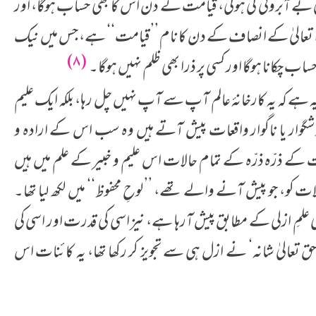
 کی بے آبروئی کی ہوگی، قیامت کے دن اس کا بھی حساب ہوگا، اور
 خدا تعالیٰ کے انصاف کے دن کا نام ’’قیامت‘‘ ہے، جس میں نیک
(۸)
ساب چکانا ہوگا اور کسی پر ذرا بھی ظلم نہیں ہوگا۔
یہ ہے کہ یہ کارخانۂ عالم آپ سے آپ نہیں چل رہا، بلکہ ایک علیم
شگوار یا ناگوار واقعات پیش آتے ہیں وہ سب اس کے ارادہ و
 ذرّہ ذرّہ کے تمام حالات اس علیم و خبیر کے علم میں ہیں
ات کو، جو پیش آنے والے تھے، ’’لوحِ محفوظ‘‘ میں لکھ لیا تھا۔
 علمِ ازلی کے مطابق پیش آرہا ہے، نیز اسی کی قدرت اور اسی کی
عالیٰ شانہ‘ نے ازل ہی سے تجویز کر رکھا تھا، یہ کائنات اس