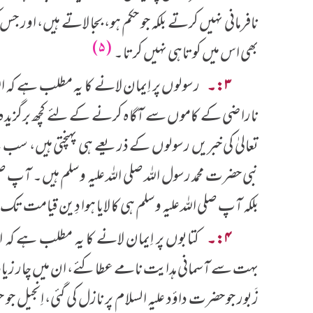
نافرمانی نہیں کرتے بلکہ جو حکم ہو، بجا لاتے ہیں، اور جس
(۵)
بھی اس میں کوتاہی نہیں کرتا۔
۳:۔
رسولوں پر اِیمان لانے کا یہ مطلب ہے کہ ال
ناراضی کے کاموں سے آگاہ کرنے کے لئے کچھ برگزیدہ انس
تعالیٰ کی خبریں رسولوں کے ذریعے ہی پہنچتی ہیں، سب
نبی حضرت محمد رسول اللہ صلی اللہ علیہ وسلم ہیں۔ آپ 
بلکہ آپ صلی اللہ علیہ وسلم ہی کا لایا ہوا دِین قیامت ت
۴:۔
کتابوں پر اِیمان لانے کا یہ مطلب ہے کہ 
بہت سے آسمانی ہدایت نامے عطاکئے، ان میں چار زیادہ 
زَبور جو حضرت داؤد علیہ السلام پر نازل کی گئی، اِنجیل جو 