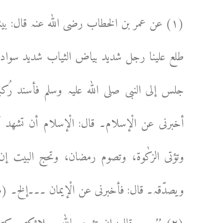
(۱) عن عمر بن الخطاب رضی اللہ عنہ قال: بین
طلع علینا رجل شدید بیاض الثیاب شدید سواد الشعر ل
جلس إلی النبی صلی اللہ علیہ وسلم فأسند رُکب
أخبرنی عن الْإسلام۔ قال: الْإسلام أن تشھد أن ل
وتؤتی الزکٰوۃ، وتصوم رمضان، وتحج البیت إن
ویصدّقہ۔ قال: فأخبرنی عن الْإیمان ۔۔۔إلخ۔ (مش