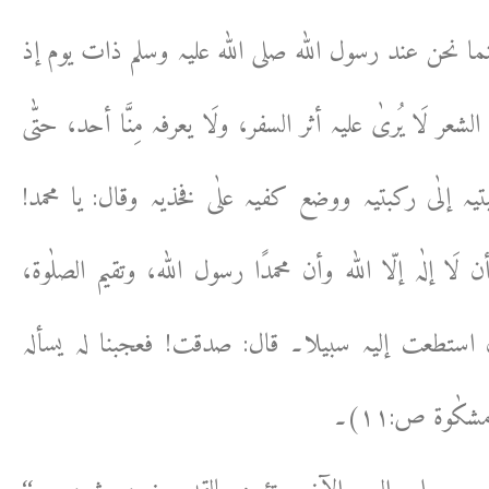
ما نحن عند رسول اللہ صلی اللہ علیہ وسلم ذات یوم إذ
َا یُریٰ علیہ أثر السفر، ولَا یعرفہ مِنَّا أحد، حتّٰی
تیہ إلٰی رکبتیہ ووضع کفیہ علٰی فخذیہ وقال: یا محمد!
َا إلٰہ إلّا اللہ وأن محمدًا رسول اللہ، وتقیم الصلٰوۃ،
 استطعت إلیہ سبیلا۔ قال: صدقت! فعجبنا لہ یسألہ
کٰوۃ ص:۱۱)۔