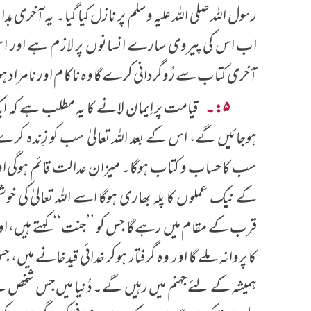
رسول اللہ صلی اللہ علیہ وسلم پر نازل کیا گیا۔ یہ آخری
اب اس کی پیروی سارے انسانوں پر لازم ہے اور اس 
آخری کتاب سے رُوگردانی کرے گا وہ ناکام اور نامراد ہ
۵:۔
قیامت پر اِیمان لانے کا یہ مطلب ہے کہ ای
ہوجائیں گے، اس کے بعد اللہ تعالیٰ سب کو زِندہ کرے
سب کا حساب و کتاب ہوگا۔ میزانِ عدالت قائم ہوگی اور
کے نیک عملوں کا پلہ بھاری ہوگا اسے اللہ تعالیٰ کی خوشنو
قرب کے مقام میں رہے گا جس کو ’’جنت‘‘ کہتے ہیں، اور جس
کا پروانہ ملے گا اور وہ گرفتار ہوکر خدائی قیدخانے میں،
ہمیشہ کے لئے جہنم میں رہیں گے۔ دُنیا میں جس شخص ن