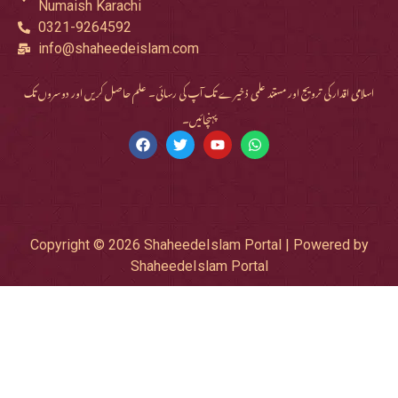
Numaish Karachi
0321-9264592
info@shaheedeislam.com
اسلامی اقدار کی ترویج اور مستند علمی ذخیرے تک آپ کی رسائی۔ علم حاصل کریں اور دوسروں تک
پہنچائیں۔
Copyright © 2026 ShaheedeIslam Portal | Powered by
ShaheedeIslam Portal