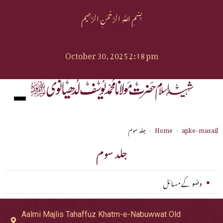
بِسْمِ اللَّهِ الرَّحْمَنِ الرَّحِيم
October 30, 2025 2:18 pm
apke-masail
›
Home
›
جلد سوم
جلد سوم
وضو کے مسائل
●
Aalmi Majlis Tahaffuz Khatm-e-Nabuwwat Old