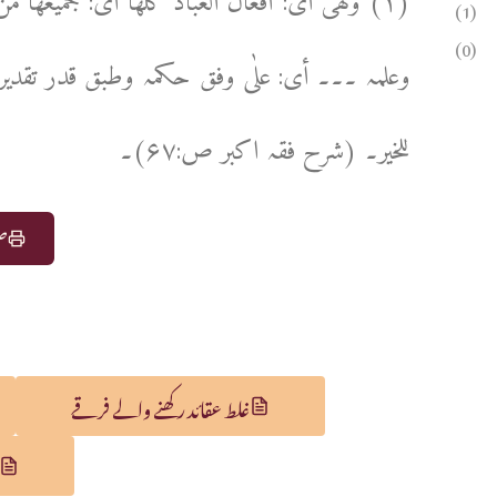
(۱) وھی أی: أفعال العباد کلھا أی: جمیعھا
(1)
(0)
وعلمہ ۔۔۔ أی: علٰی وفق حکمہ وطبق قدر تقدیرہ 
للخیر۔ (شرح فقہ اکبر ص:۶۷)۔
صف
غلط عقائد رکھنے والے فرقے