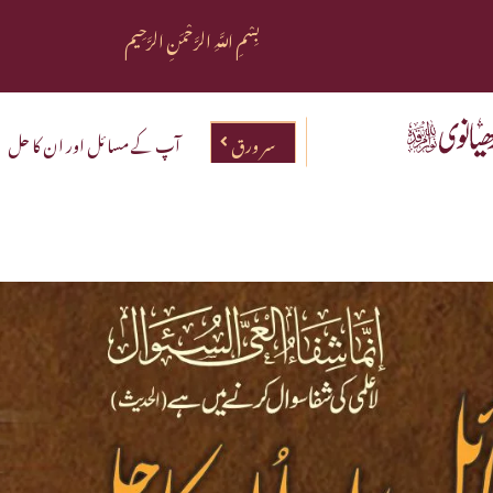
بِسْمِ اللَّهِ الرَّحْمَنِ الرَّحِيم
سر ورق
آپ کے مسائل اور ان کا حل