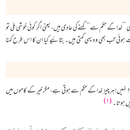
 ’’خدا کے حکم سے‘‘ کہنے کی عادی ہیں، یعنی اگر کوئی خوشی ملی تو
 بات ہوئی تب بھی وہ یہی کہتی ہیں۔ بتائیے کیا ان کا اس طرح کہنا
ے؟ نہیں! ہر چیز خدا کے حکم سے ہوتی ہے، مگر خیر کے کاموں میں
(۱)
ہیں ہوتا۔