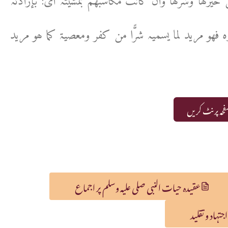
 من خیرھا وشرھا وان کانت مکاسبھم بمشیتہ أی: بإرادتہ
فھو مرید لما یسمیہ شرًّا من کفر ومعصیۃ کما ھو مرید
حہ پرنٹ کریں
عقیدہ حیات النبی صلی علیہ وسلم پر اجماع
اجتہاد و تقلید