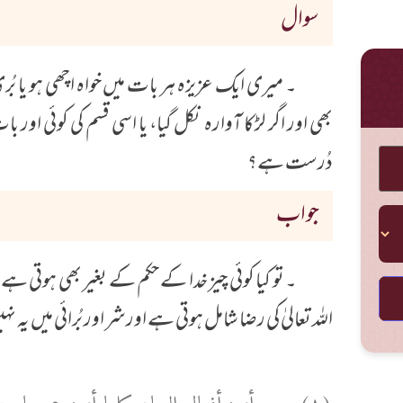
سوال
۔ میری ایک عزیزہ ہر بات میں خواہ اچھی ہو یا بُری
بھی اور اگر لڑکا آوارہ نکل گیا، یا اسی قسم کی کوئی اور
دُرست ہے؟
جواب
۔ تو کیا کوئی چیز خدا کے حکم کے بغیر بھی ہوتی ہ
اللہ تعالیٰ کی رضا شامل ہوتی ہے اور شر اور بُرائی میں یہ ن