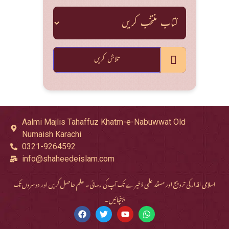
تلاش کریں
Aalmi Majlis Tahaffuz Khatm-e-Nabuwwat Old
Numaish Karachi
0321-9264592
info@shaheedeislam.com
اسلامی اقدار کی ترویج اور مستند علمی ذخیرے تک آپ کی رسائی۔ علم حاصل کریں اور دوسروں تک
پہنچائیں۔