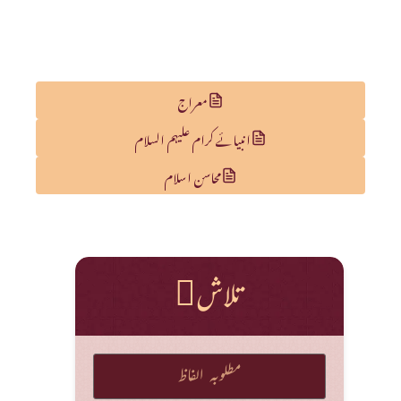
معراج
انبیائے کرام علیہم السلام
محاسن اسلام
تلاش