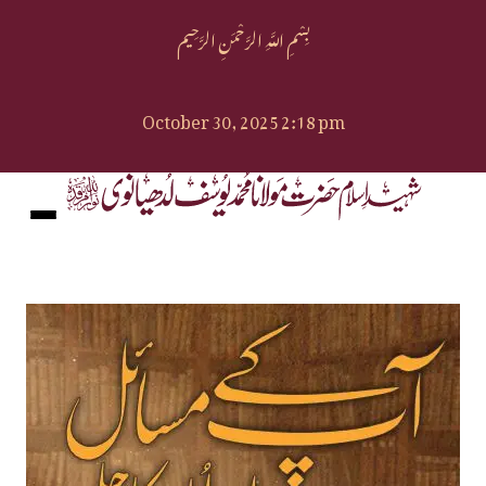
بِسْمِ اللَّهِ الرَّحْمَنِ الرَّحِيم
October 30, 2025 2:18 pm