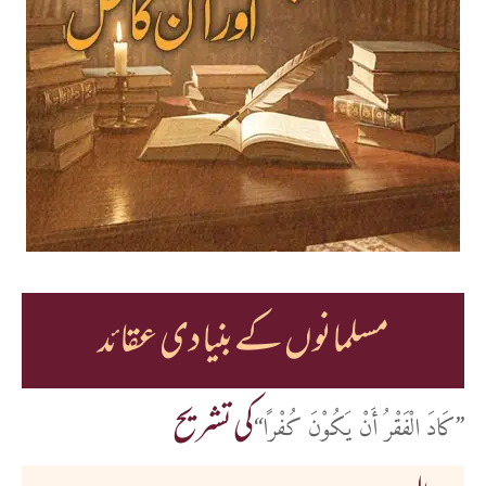
مسلمانوں کے بنیادی عقائد
کی تشریح
’’کَادَ الْفَقْرُ أَنْ یَکُوْنَ کُفْرًا‘‘