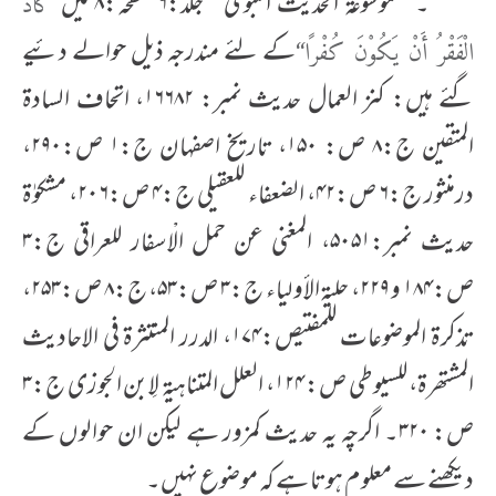
۔ ’’موسوعۃ الحدیث النبوی‘‘ جلد:۶ صفحہ:۸ میں
’’کَادَ
کے لئے مندرجہ ذیل حوالے دئیے
الْفَقْرُ أَنْ یَکُوْنَ کُفْرًا‘‘
گئے ہیں: کنز العمال حدیث نمبر: ۱۶۶۸۲، اتحاف السادۃ
المتقین ج:۸ ص: ۱۵۰، تاریخ اصفہان ج:۱ ص:۲۹۰،
درمنثور ج:۶ ص:۴۲، الضعفاء للعقیلی ج:۴ ص:۲۰۶، مشکوٰۃ
حدیث نمبر:۵۰۵۱، المغنی عن حمل الْاسفار للعراقی ج:۳
ص:۱۸۴ و ۲۲۹، حلیۃالأولیاء ج:۳ ص:۵۳، ج:۸ ص:۲۵۳،
تذکرۃ الموضوعات للمفتیص:۱۷۴، الدرر المنتثرۃ فی الاحادیث
المشتھرۃ، للسیوطی ص: ۱۲۴، العلل المتناہیۃ لِابن الجوزی ج:۳
ص: ۳۲۰۔ اگرچہ یہ حدیث کمزور ہے لیکن ان حوالوں کے
دیکھنے سے معلوم ہوتا ہے کہ موضوع نہیں۔