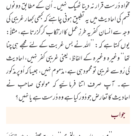
مخواہ دُرست قرار نہ دینا ٹھیک نہیں۔ اُن کے مطابق دونوں
قسم کی احادیث میں یہ تطبیق ہونی چاہئے کہ کبھی کبھار غریبی کی
وجہ سے انسان کفریہ طرزِ عمل کا ارتکاب کرگزرتا ہے، مثلاً:
یوں کہتا ہے کہ: ’’اللہ نے بس غربت کے لئے مجھے ہی چنا
تھا‘‘ وغیرہ وغیرہ کے الفاظ، یعنی غریبی کفر نہیں، احادیث
کی رُو سے غریبی تو محمود ہی ہے، مذموم نہیں، جیسا کہ اُوپر مذکور
ہے۔ آپ صرف اتنا فرمائیے کہ مولوی صاحب نے
احادیث کا تعارض جو دُور کیا ہے وہ دُرست ہے یا نہیں؟
جواب