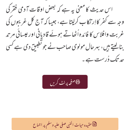
اس حدیث کا معنی یہ ہے کہ بعض اوقات آدمی فقر کی
وجہ سے کفر کا اِرتکاب کرلیتا ہے، جیسا کہ آج کل غریبوں کی
غربت وافلاس کا فائدہ اُٹھاتے ہوئے قادیانی اور عیسائی مرتد
بنالیتے ہیں، بہرحال مولوی صاحب نے جو تطبیق دی ہے کسی
حد تک دُرست ہے۔
صفحہ پرنٹ کریں
عقیدہ حیات النبی صلی علیہ وسلم پر اجماع