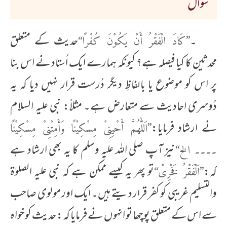
سوال
۔
حدیث کے متعلق
’’کَادَ الْفَقْرُ أَنْ یَکُوْنَ کُفْرًا‘‘
محدثین کا کیا فیصلہ ہے؟ کیونکہ ہمارے ایک اُستاد نے اس بنا
پر اس کو موضوع یا بالفاظِ دیگر دُرست قرار نہیں دیا کہ یہ
دُوسری احادیث سے متعارض ہے۔ مثلاً: نبی علیہ السلام
نے ارشاد فرمایا:
’’اَللّٰھُمَّ أَحْیِنِیْ مِسْکِیْنًا وَأَمِتْنِیْ مِسْکِیْنًا
نیز آپ صلی اللہ علیہ وسلم کا یہ بھی ارشاد ہے
۔۔۔۔ الخ‘‘
کہ:
تو پھر یہ کیسے ممکن ہے کہ نبی علیہ الصلوٰۃ
’’اَلْفَقْرُ فَخْرِیْ‘‘
والتسلیم غریبی کو کفر قرار دیتے ہیں۔ ایک اور مولوی صاحب
سے اس کے متعلق پوچھا تو انہوں نے فرمایا کہ: حدیث کو خواہ