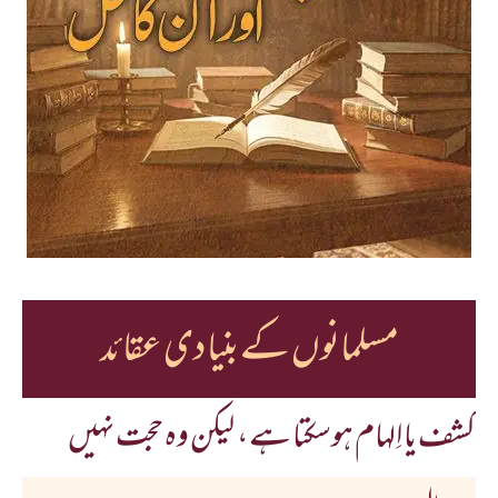
مسلمانوں کے بنیادی عقائد
کشف یا اِلہام ہوسکتا ہے، لیکن وہ حجت نہیں