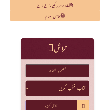
غلط عقائد رکھنے والے فرقے
محاسن اسلام
تلاش
تلاش کریں