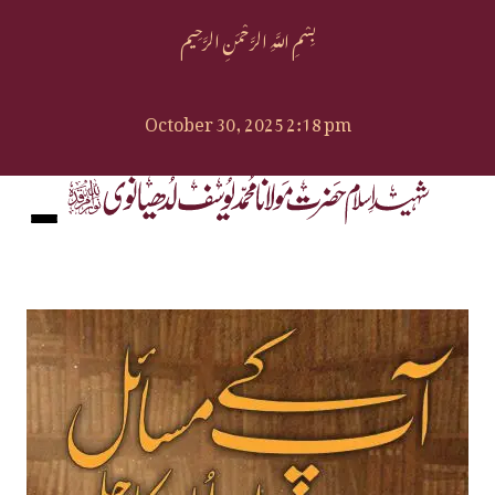
بِسْمِ اللَّهِ الرَّحْمَنِ الرَّحِيم
October 30, 2025 2:18 pm