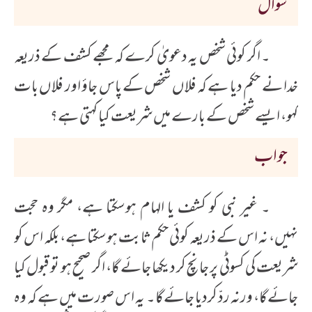
سوال
۔ اگر کوئی شخص یہ دعویٰ کرے کہ مجھے کشف کے ذریعہ
خدا نے حکم دیا ہے کہ فلاں شخص کے پاس جاؤ اور فلاں بات
کہو، ایسے شخص کے بارے میں شریعت کیا کہتی ہے؟
جواب
۔ غیر نبی کو کشف یا الہام ہوسکتا ہے، مگر وہ حجت
نہیں، نہ اس کے ذریعہ کوئی حکم ثابت ہوسکتا ہے، بلکہ اس کو
شریعت کی کسوٹی پر جانچ کر دیکھا جائے گا، اگر صحیح ہو تو قبول کیا
جائے گا، ورنہ ردّ کردیا جائے گا۔ یہ اس صورت میں ہے کہ وہ