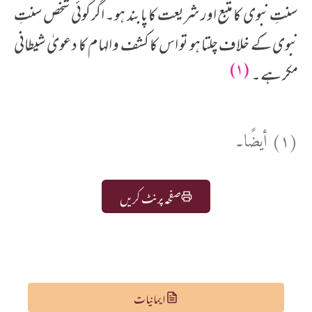
سنتِ نبوی کا متبع اور شریعت کا پابند ہو۔ اگر کوئی شخص سنتِ
نبوی کے خلاف چلتا ہو تو اس کا کشف و الہام کا دعویٰ شیطانی
(۱)
مکر ہے۔
(۱) أیضًا۔
صفحہ پرنٹ کریں
ایمانیات