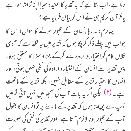
رہا ہے، اب بتائیے کہ یہ تقدیر کا عقیدہ میرا اپنا تراشا ہوا ہے
یا قرآنِ کریم ہی نے اس کو بیان فرمایا ہے؟
چہارم:۔ رہا اِنسان کے مجبور ہونے کا سوال! اس کا
جواب میں پہلے ذکر کرچکا ہوں کہ تقدیر میں یہ لکھا ہے کہ آدمی
فلاں کام کو اِختیار و اِرادہ سے کرکے جزا و سزا کا مستحق ہوگا،
پس تقدیر سے انسان کے اختیار و اِرادہ کی نفی نہیں ہوتی، اور
اِنسان کا اِختیار تقدیر کے مقابل نہیں، بلکہ تقدیر کے ماتحت
(۴)
ہے۔
لیکن اگر یہ بات آپ کی سمجھ میں نہیں آتی تو میں
آپ سے پوچھتا ہوں کہ تقدیر کے ماننے پر تو اِنسان کا بقول
آپ کے مجبور ہونا لازم آتا ہے، اور تقدیر کی نفی کی صورت