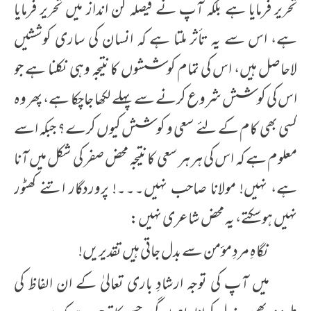
تحریر فرمایا ہے بلکہ آپ نے فیصلہ کن انداز میں تحریر فرمایا
ہے، اس سے یہ تأثر ملتا ہے کہ انسان کی ساری کوششیں
لاحاصل ہیں، اس کی تمام کوششوں کا نتیجہ وہی نکلنا ہے جو
اس کی کوشش شروع کرنے سے پہلے لکھا جاچکا ہے، پھر وہ
کسی بھی کام کے لئے سعی و کوشش کیوں کرے؟ جبکہ اسے
معلوم ہے کہ اس کی ہر ہر سعی کا نتیجہ محض صفر کی شکل میں آنا
ہے، نہیں! مولانا صاحب نہیں۔۔۔! پروردگار اتنے کھٹور
نہیں ہوسکتے، یہ محض شاعری نہیں:
نگاہِ مردِ مؤمن سے بدل جاتی ہیں تقدیریں!
میں آپ کی توجہ ارشادِ باری تعالیٰ کے ان الفاظ کی