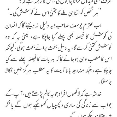
طرف بھی مبذول کرانا چاہوں گی، جس کا ترجمہ ہے کہ:
’’ہر شخص کو اتنا ہی ملے گا جتنی اس نے کوشش کی۔‘‘
اب محترم یوسف صاحب! یہ دلیل نہ دیجئے گا کہ انسان
کی کوشش کا فیصلہ بھی پہلے کیا جاچکا ہے، یعنی یہ کہ وہ
کوشش کتنی کرے گا، یہ دلیل بحث برائے بحث ہوگی، کیونکہ
اس کا مطلب وہی ہوجائے گا کہ ہر بات کا فیصلہ پہلے سے کیا
جاچکا ہے، جبکہ مندرجہ بالا آیت کا یہ مطلب ہرگز نہیں نکالا
جاسکتا۔
خدشہ ہے کہ لاکھوں افراد جو یہ کالم پڑھتے ہیں، آپ کے
جواب سے زندگی کی ساری دلچسپیاں کھوچکے ہوں گے یا فکر
میں مبتلا ہوچکے ہوں گے۔