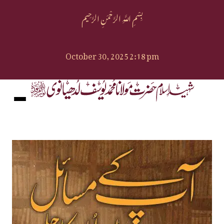
بِسْمِ اللَّهِ الرَّحْمَنِ الرَّحِيم
October 30, 2025 2:18 pm