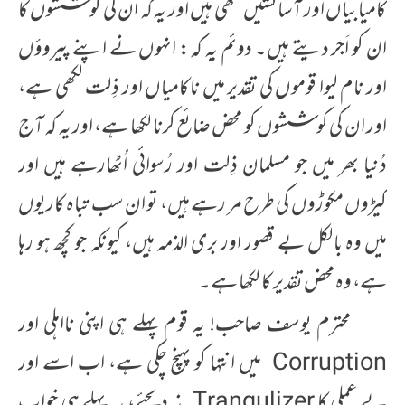
کامیابیاں اور آسائشیں لکھی ہیں اور یہ کہ ان کی کوششوں کا
ان کو اَجر دیتے ہیں۔ دوئم یہ کہ: انہوں نے اپنے پیروؤں
اور نام لیوا قوموں کی تقدیر میں ناکامیاں اور ذِلت لکھی ہے،
اور ان کی کوششوں کو محض ضائع کرنا لکھا ہے، اور یہ کہ آج
دُنیا بھر میں جو مسلمان ذِلت اور رُسوائی اُٹھارہے ہیں اور
کیڑوں مکوڑوں کی طرح مر رہے ہیں، تو ان سب تباہ کاریوں
میں وہ بالکل بے قصور اور بری الذمہ ہیں، کیونکہ جو کچھ ہو رہا
ہے، وہ محض تقدیر کا لکھا ہے۔
محترم یوسف صاحب! یہ قوم پہلے ہی اپنی نااہلی اور
Corruption میں انتہا کو پہنچ چکی ہے، اب اسے اور
بے عملی کا Tranqulizer نہ دیجئے، یہ پہلے ہی خوابِ