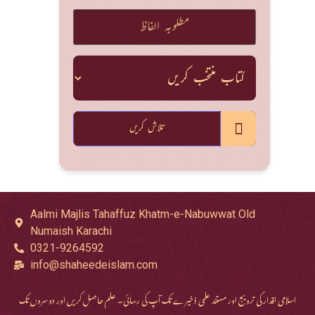
تلاش کریں
Aalmi Majlis Tahaffuz Khatm-e-Nabuwwat Old
Numaish Karachi
0321-9264592
info@shaheedeislam.com
اسلامی اقدار کی ترویج اور مستند علمی ذخیرے تک آپ کی رسائی۔ علم حاصل کریں اور دوسروں تک