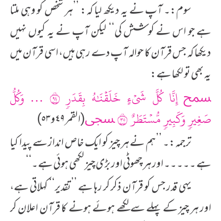
سوم:۔ آپ نے یہ دیکھ لیا کہ: ’’ہر شخص کو وہی ملتا
ہے جو اس نے کوشش کی‘‘ لیکن آپ نے یہ کیوں نہیں
دیکھا کہ جس قرآن کا حوالہ آپ دے رہی ہیں، اسی قرآن میں
یہ بھی تو لکھا ہے:
ﵟ إِنَّا كُلَّ شَيۡءٍ خَلَقۡنَٰهُ بِقَدَرٖ ٤٩ … وَكُلُّ
صَغِيرٖ وَكَبِيرٖ مُّسۡتَطَرٌ ٥٣ ﵞ
(القمر ٤٩ و ٥٣)
ترجمہ:۔ ’’ہم نے ہر چیز کو ایک خاص انداز سے پیدا کیا
ہے ۔۔۔۔۔ اور ہر چھوٹی اور بڑی چیز لکھی ہوئی ہے۔‘‘
یہی قدر جس کو قرآن ذکر کر رہا ہے ’’تقدیر‘‘ کہلاتی ہے،
اور ہر چیز کے پہلے سے لکھے ہوئے ہونے کا قرآن اعلان کر