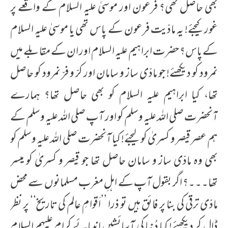
بھی حاصل تھی؟ فرعون اور موسیٰ علیہ السلام کے واقعے پر
غور کیجئے! یہ مادّیت فرعون کے پاس تھی یا موسیٰ علیہ السلام
کے پاس؟ حضرت ابراہیم علیہ السلام اور ان کے مقابلے میں
نمرود کو دیکھئے! جو مادّی ساز و سامان اور کرّ و فرّ نمرود کو حاصل
تھا، کیا ابراہیم علیہ السلام کو بھی حاصل تھا؟ ہمارے
آنحضرت صلی اللہ علیہ وسلم کو اور آپ صلی اللہ علیہ وسلم کے
ہم عصر قیصر و کسریٰ کو لیجئے! کیا آنحضرت صلی اللہ علیہ وسلم کو
بھی وہ مادّی ساز و سامان حاصل تھا جو قیصر و کسریٰ کو میسر
تھا۔۔۔؟ اگر بقول آپ کے اہلِ مغرب مسلمانوں سے محض
مادّی ترقی کی بنا پر فائق ہیں تو ذرا ’’اَقوامِ عالم کی تاریخ‘‘ پر نظر
ڈال کر دیکھئے! کیا دُنیا کی آسائشیں انبیائے کرام علیہم السلام