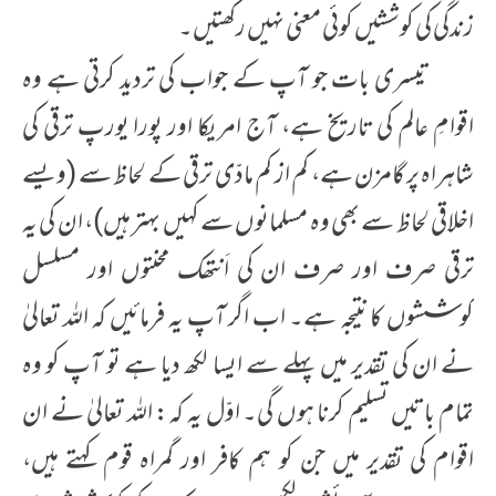
زندگی کی کوششیں کوئی معنی نہیں رکھتیں۔
تیسری بات جو آپ کے جواب کی تردید کرتی ہے وہ
اقوامِ عالم کی تاریخ ہے، آج امریکا اور پورا یورپ ترقی کی
شاہراہ پر گامزن ہے، کم از کم مادّی ترقی کے لحاظ سے (ویسے
اخلاقی لحاظ سے بھی وہ مسلمانوں سے کہیں بہتر ہیں)، ان کی یہ
ترقی صرف اور صرف ان کی اَنتھک محنتوں اور مسلسل
کوششوں کا نتیجہ ہے۔ اب اگر آپ یہ فرمائیں کہ اللہ تعالیٰ
نے ان کی تقدیر میں پہلے سے ایسا لکھ دیا ہے تو آپ کو وہ
تمام باتیں تسلیم کرنا ہوں گی۔ اوّل یہ کہ: اللہ تعالیٰ نے ان
اقوام کی تقدیر میں جن کو ہم کافر اور گمراہ قوم کہتے ہیں،