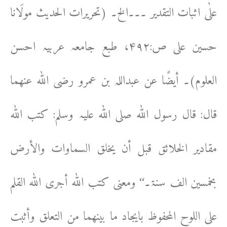
علٰی اثبات التقدیر ۔۔۔الخ۔ (تحریرات الحدیث مولَانا
حسین علی ص:۴۹۲، طبع جامعہ عربیہ احسن
العلوم)۔ أیضًا عن عبداللہ بن عمرو رضی اللہ عنھما
قال: قال رسول اللہ صلی اللہ علیہ وسلم: کتب اللہ
مقادیر الخلائق قبل أن یخلق السماوات والأرض
بخمسین الف سنۃ۔‘‘ ومعنی کتب اللہ أجری اللہ القلم
علی اللوح المحفوظ بایجاد ما بینھما من التعلق وأثبت