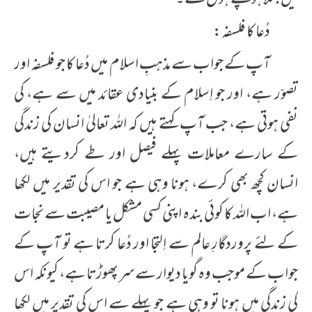
دُعا کا فلسفہ:
آپ کے جواب سے مذہبِ اسلام میں دُعا کا جو فلسفہ اور
تصوّر ہے، اور جو اِسلام کے بنیادی عقائد میں سے ہے، کی
نفی ہوتی ہے، جب آپ کہتے ہیں کہ اللہ تعالیٰ انسان کی زندگی
کے سارے معاملات پہلے فیصل اور طے کردیتے ہیں،
انسان کچھ بھی کرے، ہونا وہی ہے جو اس کی تقدیر میں لکھا
ہے، اب اللہ کا کوئی بندہ اپنی کسی مشکل یا مصیبت سے نجات
کے لئے پروردگارِ عالم سے اِلتجا اور دُعا کرتا ہے تو آپ کے
جواب کے موجب وہ گویا دیوار سے سر پھوڑتا ہے، کیونکہ اس
کی زندگی میں ہونا تو وہی ہے جو پہلے سے اس کی تقدیر میں لکھا