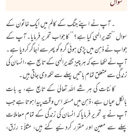
سوال
۔ آپ نے اپنے جنگ کے کالم میں ایک خاتون کے
سوال ’’تقدیرِ الٰہی کیا ہے؟‘‘ کا جواب تحریر فرمایا۔ آپ کے
جواب نے ذہن میں پڑی ہوئی گرہ کو پھر سے اُجاگر کردیا ہے۔
آپ نے لکھا ہے کہ ہر چیز تقدیرِ الٰہی کے تابع ہے، انسان کی
زندگی سے متعلق تمام باتیں پہلے سے لکھ دی جاتی ہیں۔
کائنات کی ہر شے اللہ تعالیٰ کے تابع ہے، یہ بات
بالکل عیاں ہے، ذہن میں مسئلہ اس وقت پیدا ہوتا ہے جب
آپ نے یہ تحریر فرمایا کہ انسان کی زندگی کے تمام معاملات
پہلے سے معین اور مقرّر کردئیے گئے ہیں، مثلاً: رزق،