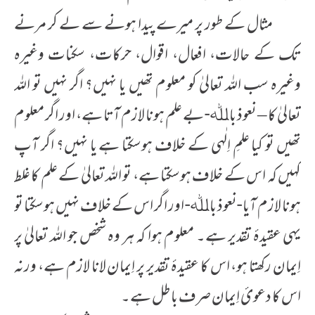
مثال کے طور پر میرے پیدا ہونے سے لے کر مرنے
تک کے حالات، افعال، اقوال، حرکات، سکنات وغیرہ
وغیرہ سب اللہ تعالیٰ کو معلوم تھیں یا نہیں؟ اگر نہیں تو اللہ
تعالیٰ کا – نعوذ باﷲ- بے علم ہونا لازم آتا ہے، اور اگر معلوم
تھیں تو کیا علمِ اِلٰہی کے خلاف ہوسکتا ہے یا نہیں؟ اگر آپ
کہیں کہ اس کے خلاف ہوسکتا ہے، تو اللہ تعالیٰ کے علم کا غلط
ہونا لازم آیا -نعوذ باﷲ- اور اگر اس کے خلاف نہیں ہوسکتا تو
یہی عقیدۂ تقدیر ہے۔ معلوم ہوا کہ ہر وہ شخص جو اللہ تعالیٰ پر
اِیمان رکھتا ہو، اس کا عقیدۂ تقدیر پر اِیمان لانا لازم ہے، ورنہ
اس کا دعویٔ اِیمان صرف باطل ہے۔