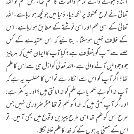
آئندہ ہونے والے تمام واقعات کا علم تھا، اس علم کو اللہ
تعالیٰ نے لوحِ محفوظ پر لکھ دیا، دُنیا میں جو کچھ ہو رہا ہے، اللہ
تعالیٰ کے اسی علم اور اسی نوشتے کے مطابق ہو رہا ہے، اس
کے خلاف نہیں ہوسکتا۔ بتائیے کہ اس عقیدے کے کس
حصے سے آپ کو اِختلاف ہے؟ کیا آپ کا ایمان نہیں کہ ہر چیز
جو وجود میں آنے والی ہے، اللہ تعالیٰ کو اَزل ہی سے اس کا علم
تھا؟ اگر آپ کو اس سے انکار ہے تو اس کا مطلب یہ ہے کہ
آپ خدا کو بے علم یا بے علم کو خدا مانتی ہیں؟ اور یہ کفر ہے!
اور اگر آپ کہتی ہیں کہ خدا کو علم تو تھا مگر ضروری نہیں جس
طرح اس کو علم تھا اسی طرح چیزیں وقوع میں بھی آئیں، تو
اس کے معنی یہ ہوں گے کہ خدا کا علم غلط نکلا۔