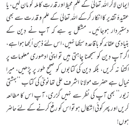
اِیمان لاکر اللہ تعالیٰ کے علمِ محیط اور قدرتِ کاملہ کو مان لیں، یا
عقیدۂ تقدیر کا انکار کرکے اللہ تعالیٰ کے علم و قدرت سے بھی
دستبردار ہوجائیں۔ مشکل یہ ہے کہ آپ نے دِین کے
بنیادی عقائد کو باقاعدہ سیکھا نہیں، اس لئے ذہن اُلجھا ہوا ہے،
اگر آپ دِین کو سمجھنا چاہتی ہیں تو اپنی ادھوری معلومات پر
اکتفا نہ کریں، بلکہ دِین کی کتابوں کو صحیح طور پر پڑھیں، میرا
خیال ہے حضرت مولانا اشرف علی تھانویؒ کی کتاب ’’بہشتی
زیور‘‘ بھی آپ کی نظر سے نہیں گزری، آپ اس کا مطالعہ
کریں اور پھر کوئی اِشکال ہو تو اس کو رفع کرنے کے لئے حاضر
ہوں!