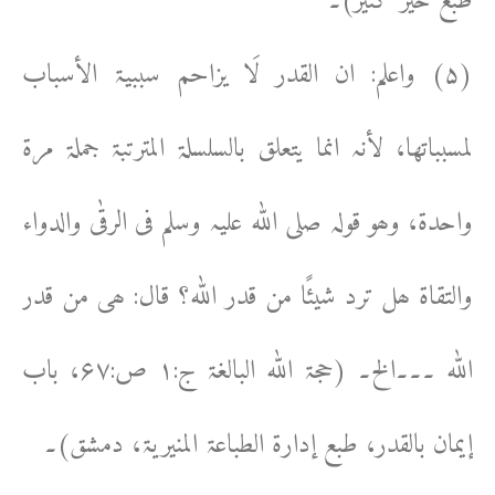
طبع خیر کثیر)۔
(۵) واعلم: ان القدر لَا یزاحم سببیۃ الأسباب
لمسبباتھا، لأنہ انما یتعلق بالسلسلۃ المترتبۃ جملۃ مرۃ
واحدۃ، وھو قولہ صلی اللہ علیہ وسلم فی الرقٰی والدواء
والتقاۃ ھل ترد شیئًا من قدر اللہ؟ قال: ھی من قدر
اللہ ۔۔۔الخ۔ (حجۃ اللہ البالغۃ ج:۱ ص:۶۷، باب
إیمان بالقدر، طبع إدارۃ الطباعۃ المنیریۃ، دمشق)۔