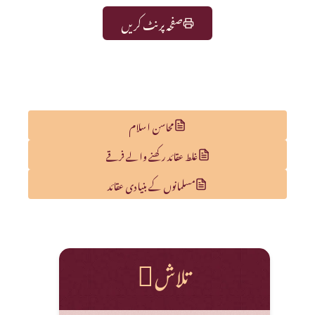
صفحہ پرنٹ کریں
محاسن اسلام
غلط عقائد رکھنے والے فرقے
مسلمانوں کے بنیادی عقائد
تلاش