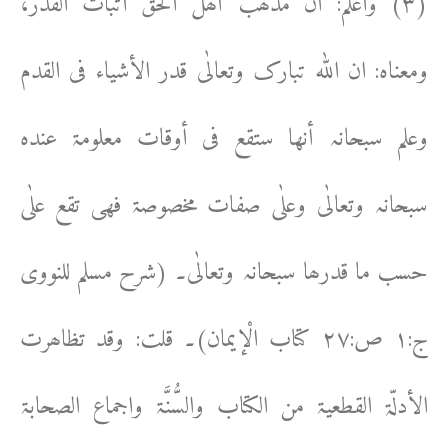
(۳) واعلم: أن مذھب أھل الحق اثبات القدر،
ومعناہ: ان اللہ تبارک وتعالٰی قدر الأشیاء فی القدم
وعلم سبحانہ أنھا ستقع فی أوقات معلومۃ عندہ
سبحانہ وتعالٰی وعلٰی صفات مخصوصۃ فھی تقع علٰی
حسب ما قدرھا سبحانہ وتعالٰی۔ (شرح مسلم للنووی
ج:۱ ص:۲۷ کتاب الْإیمان)۔ قلت: وقد تظاھرت
الأدلّۃ القطعیۃ من الکتاب والسُّنَّۃ واجماع الصحابۃ