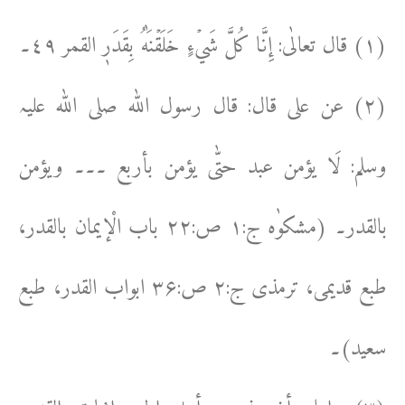
(۱) قال تعالٰی: إِنَّا كُلَّ شَيۡءٍ خَلَقۡنَٰهُ بِقَدَرٖ القمر ٤٩۔
(۲) عن علی قال: قال رسول اللہ صلی اللہ علیہ
وسلم: لَا یؤمن عبد حتّٰی یؤمن بأربع ۔۔۔ ویؤمن
بالقدر۔ (مشکوٰہ ج:۱ ص:۲۲ باب الْإیمان بالقدر،
طبع قدیمی، ترمذی ج:۲ ص:۳۶ ابواب القدر، طبع
سعید)۔