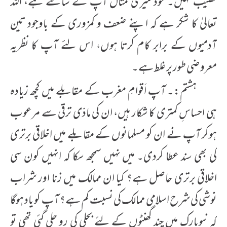
نصیب نہیں۔ خود میری مثال آپ کے سامنے ہے، اللہ
تعالیٰ کا شکر ہے کہ اپنے ضعف و کمزوری کے باوجود تین
آدمیوں کے برابر کام کرتا ہوں، اس لئے آپ کا نظریہ
معروضی طور پر غلط ہے۔
ہشتم:۔ آپ اَقوامِ مغرب کے مقابلے میں کچھ زیادہ
ہی احساسِ کمتری کا شکار ہیں، ان کی مادّی ترقی سے مرعوب
ہوکر آپ نے ان کو مسلمانوں کے مقابلے میں اخلاقی برتری
کی بھی سند عطا کردی۔ میں نہیں سمجھ سکا کہ انہیں کون سی
اخلاقی برتری حاصل ہے؟ کیا ان ممالک میں زنا اور شراب
نوشی کی شرح اسلامی ممالک کی نسبت کم ہے؟ آپ کو یاد ہوگا
کہ نیویارک میں چند گھنٹوں کے لئے بجلی کی رو چلی گئی تھی تو