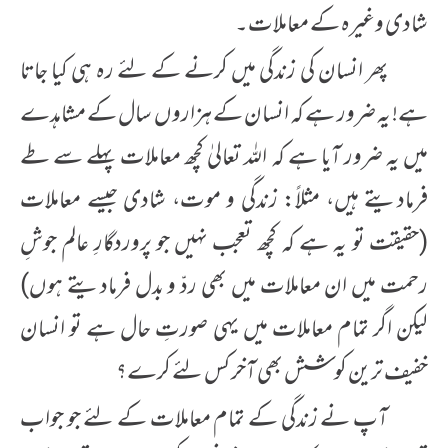
شادی وغیرہ کے معاملات۔
پھر انسان کی زندگی میں کرنے کے لئے رہ ہی کیا جاتا
ہے! یہ ضرور ہے کہ انسان کے ہزاروں سال کے مشاہدے
میں یہ ضرور آیا ہے کہ اللہ تعالیٰ کچھ معاملات پہلے سے طے
فرمادیتے ہیں، مثلاً: زندگی و موت، شادی جیسے معاملات
(حقیقت تو یہ ہے کہ کچھ تعجب نہیں جو پروردگارِ عالم جوشِ
رحمت میں ان معاملات میں بھی ردّ و بدل فرمادیتے ہوں)
لیکن اگر تمام معاملات میں یہی صورتِ حال ہے تو انسان
خفیف ترین کوشش بھی آخر کس لئے کرے؟
آپ نے زندگی کے تمام معاملات کے لئے جو جواب