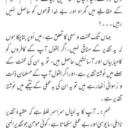
کے مقابلے میں گمراہ اور بے خدا قوموں کو حاصل نہیں
رہیں۔۔۔؟
جہاں تک محنت و سعی کا تعلق ہے، میں اُوپر بتاچکا ہوں
کہ یہ تقدیر کے منافی نہیں، اگر بقول آپ کے کافروں کو
کامیابیاں اور آسائشیں حاصل ہیں، تو یہ ان کی محنت کے
صلے میں نوشتۂ تقدیر ہے، اور اگر بقول آپ کے مسلمان ذِلت
و رُسوائی اُٹھارہے ہیں تو یہ ان کی بدعملی کے نتیجے میں نوشتۂ
تقدیر ہے۔
نہم:۔ آپ کا یہ خیال سراسر غلط ہے کہ عقیدۂ تقدیر
نااہلی، مایوسی اور بے عملی سکھاتا ہے، کوئی مؤمن جو تقدیرِ الٰہی