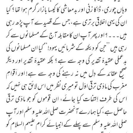
وہاں چوری، ڈاکا زنی اور بدمعاشی کا کیسا بازار گرم ہوا تھا؟ کیا
ان کی یہی اخلاقی برتری ہے، جس کے قصیدے آپ پڑھ رہی
ہیں۔۔۔؟ اور پھر آپ ان کا مقابلہ آج کے مسلمانوں سے کر
رہی ہیں ’’جن کو دیکھ کے شرمائیں یہود!‘‘ کیا ان مسلمانوں کی
بدعملی عقیدۂ تقدیر کی وجہ سے ہے؟ بلکہ عقیدۂ تقدیر اور دیگر
صحیح عقائد کے دِل میں نہ رہنے کی وجہ سے ہے! اور اَقوامِ
مغرب کی مادّی ترقی اوّل تو میری نظر میں اس لائق ہی نہیں کہ
اس کی طرف اِلتفات کیا جائے، ان قوموں کو جو مادّی ترقی
حاصل ہے، کیا ہمارے آنحضرت صلی اللہ علیہ وسلم اور آپ
صلی اللہ علیہ وسلم سے پہلے کے انبیائے کرام علیہم السلام کو