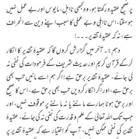
پر صحیح عقیدہ رکھتا ہو، وہ کبھی نااہل، مایوس اور بے عمل نہیں
ہوسکتا، اس نااہلی و بے عملی کا سبب اپنے دِین سے انحراف
ہے، نہ کہ عقیدۂ تقدیر۔۔۔!
دہم:۔ آخر میں گزارش کروں گا کہ عقیدۂ تقدیر کا انکار
کرکے قرآنِ کریم اور حدیث شریف کے فرمودات کی نفی نہ
کی جائے، عقیدۂ تقدیر برحق ہے! اگر ہم اسے مانیں تب بھی
برحق ہے، اور اگر انکار کردیں تب بھی برحق ہے، اس کا صحیح
اور برحق ہونا ہمارے ماننے یا نہ ماننے پر موقوف نہیں، اور
جب تک اللہ تعالیٰ کے علم و قدرت کی نفی نہ کی جائے، عقیدۂ
تقدیر کی نفی ممکن نہیں، آپ کو اِختیار ہے کہ عقیدۂ تقدیر پر