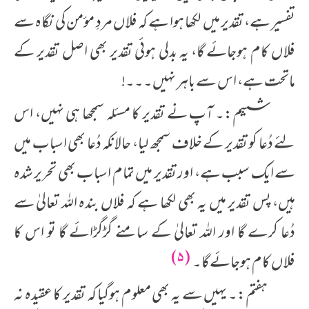
تفسیر ہے، تقدیر میں لکھا ہوا ہے کہ فلاں مردِ مؤمن کی نگاہ سے
فلاں کام ہوجائے گا، یہ بدلی ہوئی تقدیر بھی اصل تقدیر کے
ماتحت ہے، اس سے باہر نہیں۔۔۔!
ششم:۔ آپ نے تقدیر کا مسئلہ سمجھا ہی نہیں، اس
لئے دُعا کو تقدیر کے خلاف سمجھ لیا، حالانکہ دُعا بھی اسباب میں
سے ایک سبب ہے، اور تقدیر میں تمام اسباب بھی تحریر شدہ
ہیں، پس تقدیر میں یہ بھی لکھا ہے کہ فلاں بندہ اللہ تعالیٰ سے
دُعا کرے گا اور اللہ تعالیٰ کے سامنے گڑگڑائے گا تو اس کا
(۵)
فلاں کام ہوجائے گا۔
ہفتم:۔ یہیں سے یہ بھی معلوم ہوگیا کہ تقدیر کا عقیدہ نہ