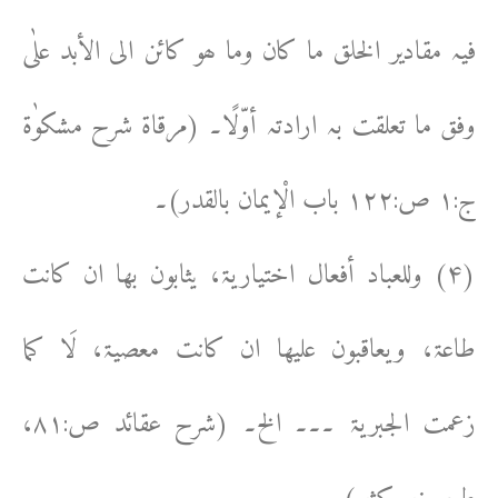
فیہ مقادیر الخلق ما کان وما ھو کائن الی الأبد علٰی
وفق ما تعلقت بہ ارادتہ أوّلًا۔ (مرقاۃ شرح مشکوٰۃ
ج:۱ ص:۱۲۲ باب الْإیمان بالقدر)۔
(۴) وللعباد أفعال اختیاریۃ، یثابون بھا ان کانت
طاعۃ، ویعاقبون علیھا ان کانت معصیۃ، لَا کما
زعمت الجبریۃ ۔۔۔ الخ۔ (شرح عقائد ص:۸۱،