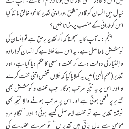
میں اس کا قادرِ مطلق اور خالق ہونا لازم آتا ہے، آپ کے
خیال میں انسان کو قادرِ مطلق اور اپنی تقدیر کا خود خالق ماننا کیا
اس کو خدائی کے منصب پر بٹھانا نہیں؟
پنجم:۔ آپ کا یہ سمجھنا کہ اگر تقدیر برحق ہے تو اِنسان کی
کوشش لاحاصل ہے، یہ اس لئے غلط ہے کہ انسان کو اِرادہ
و اِختیار کی دولت دے کر محنت و سعی کا حکم دیا گیا ہے، اور
تقدیر (علمِ اِلٰہی) میں یہ کہلایا گیا کہ فلاں شخص اتنی محنت کرے
گا اور اس پر یہ نتیجہ مرتب ہوگا۔ جب محنت و کوشش بھی
تقدیر پر لکھی ہوتی ہے اور اس پر مرتب ہونے والا نتیجہ بھی
نوشتۂ تقدیر ہے تو محنت لاحاصل کیسے ہوئی؟ اور ’’نگاہِ مردِ
مؤمن سے بدل جاتی ہیں تقدیریں‘‘ تو میرے عقیدے کی