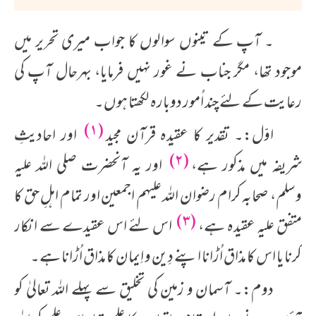
۔ آپ کے تینوں سوالوں کا جواب میری تحریر میں
موجود تھا، مگر جناب نے غور نہیں فرمایا، بہرحال آپ کی
رعایت کے لئے چند اُمور دوبارہ لکھتا ہوں۔
(۱)
اوّل:۔ تقدیر کا عقیدہ قرآن مجید
اور احادیثِ
(۲)
شریفہ میں مذکور ہے،
اور یہ آنحضرت صلی اللہ علیہ
وسلم، صحابہ کرام رضوان اللہ علیہم اجمعین اور تمام اہلِ حق کا
(۳)
متفق علیہ عقیدہ ہے،
اس لئے اس عقیدے سے انکار
کرنا یا اس کا مذاق اُڑانا اپنے دِین و اِیمان کا مذاق اُڑانا ہے۔
دوم:۔ آسمان و زمین کی تخلیق سے پہلے اللہ تعالیٰ کو