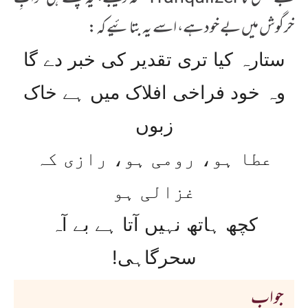
خرگوش میں بے خود ہے، اسے یہ بتائیے کہ:
ستارہ کیا تری تقدیر کی خبر دے گا
وہ خود فراخی افلاک میں ہے خاک
زبوں
عطا ہو، رومی ہو، رازی کہ
غزالی ہو
کچھ ہاتھ نہیں آتا ہے بے آہ
سحرگاہی!
جواب