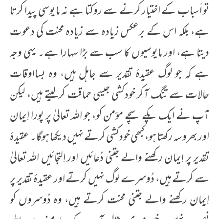
تو اَسباب کے اختیار کرنے سے روکتا ہے نہ مایوسی پیدا کرتا
ہے، بلکہ اس کے برعکس زیادہ سے زیادہ محنت کی دعوت
دیتا ہے، اور مایوسیوں کا سب سے بڑا سہارا ہے۔ یہی وجہ
ہے کہ جو لوگ عقیدۂ تقدیر سے جاہل ہیں، وہ بسااوقات
حالات سے تنگ آکر خودکشی جیسی حماقت کرلیتے ہیں، لیکن
آپ نے ایک پکے سچے مؤمن کو، جو اللہ تعالیٰ پر پورا اِیمان
اور بھروسہ رکھتا ہو، کبھی خودکشی کرتے نہیں دیکھا ہوگا۔ عقیدۂ
تقدیر پر اِیمان رکھنے والے جتنی دُعائیں اور اِلتجائیں اللہ تعالیٰ
سے کرتے ہیں، دُوسرے لوگ نہیں کرتے اور عقیدۂ تقدیر پر
اِیمان رکھنے والے جتنی محنت کرتے ہیں، وہ دُوسروں کو