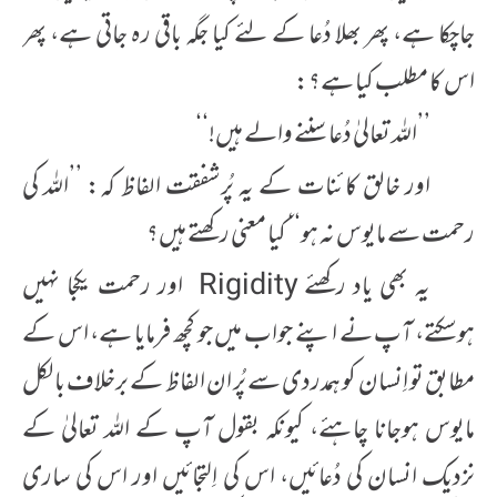
جاچکا ہے، پھر بھلا دُعا کے لئے کیا جگہ باقی رہ جاتی ہے، پھر
اس کا مطلب کیا ہے؟:
’’اللہ تعالیٰ دُعا سننے والے ہیں!‘‘
اور خالق کائنات کے یہ پُرشفقت الفاظ کہ: ’’اللہ کی
رحمت سے مایوس نہ ہو‘‘ کیا معنی رکھتے ہیں؟
یہ بھی یاد رکھئے Rigidity اور رحمت یکجا نہیں
ہوسکتے، آپ نے اپنے جواب میں جو کچھ فرمایا ہے، اس کے
مطابق تو اِنسان کو ہمدردی سے پُر ان الفاظ کے برخلاف بالکل
مایوس ہوجانا چاہئے، کیونکہ بقول آپ کے اللہ تعالیٰ کے
نزدیک انسان کی دُعائیں، اس کی اِلتجائیں اور اس کی ساری