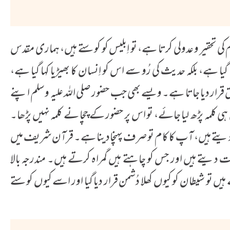
م کی تحقیر و عدولی کرتا ہے، تو اِبلیس کو کوستے ہیں، ہماری مقدس
گیا ہے، بلکہ حدیث کی رُو سے اس کو اِنسان کا بھیڑیا کہا گیا ہے،
ق قرار دیا جاتا ہے۔ ویسے بھی جب حضور صلی اللہ علیہ وسلم اپنے
ہی کلمہ پڑھ لیا جائے، تو اس پر حضور کے چچا نے کلمہ نہیں پڑھا۔
 دیتے ہیں، آپ کا کام تو صرف پہنچادینا ہے۔ قرآن شریف میں
ایت دیتے ہیں اور جس کو چاہتے ہیں گمراہ کرتے ہیں۔ مندرجہ بالا
 ہیں تو شیطان کو کیوں کھلا دُشمن قرار دیا گیا اور اسے کیوں کوستے