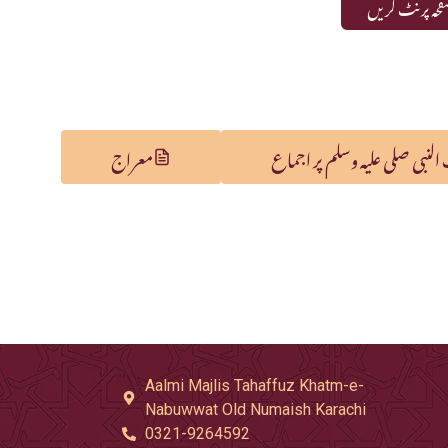
حہ پرنٹ کریں
لنبی صلی علیہ وسلم پر اجماع
معراج
Aalmi Majlis Tahaffuz Khatm-e-
Nabuwwat Old Numaish Karachi
0321-9264592