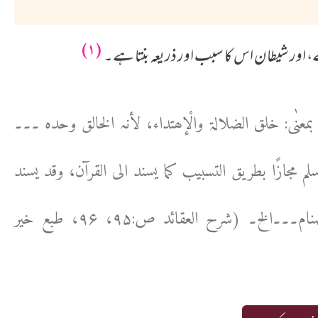
(۱)
، اور شیطان اس کا سبب اور ذریعہ بنتا ہے۔
معنٰی: خلق الضلالۃ والْإھتداء، لأنہ الخالق وحدہ ۔۔۔
م مجازًا بطریق التسبیب کما یسند الی القرآن، وقد یسند
الْإضلال الی الشیطان مجازًا کما یسند الی الأصنام۔۔۔الخ۔ (شرح العقائد ص:۹۵، ۹۶، طبع خیر