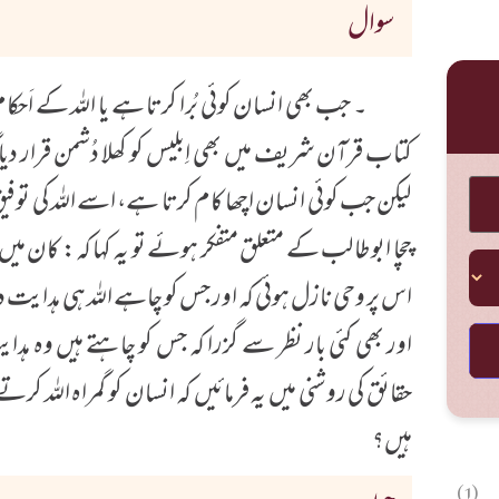
سوال
۔ جب بھی انسان کوئی بُرا کرتا ہے یا اللہ کے اَحکا
کتاب قرآن شریف میں بھی اِبلیس کو کھلا دُشمن قرار دیا 
لیکن جب کوئی انسان اچھا کام کرتا ہے، اسے اللہ کی توفی
چچا ابوطالب کے متعلق متفکر ہوئے تو یہ کہا کہ: کان میں 
اس پر وحی نازل ہوئی کہ اور جس کو چاہے اللہ ہی ہدایت
اور بھی کئی بار نظر سے گزرا کہ جس کو چاہتے ہیں وہ ہد
حقائق کی روشنی میں یہ فرمائیں کہ انسان کو گمراہ اللہ کرتے
ہیں؟
(1)