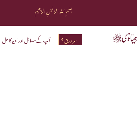
بِسْمِ اللَّهِ الرَّحْمَنِ الرَّحِيم
سر ورق
آپ کے مسائل اور ان کا حل