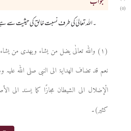
جواب
(0)
۔ اللہ تعالیٰ کی طرف نسبت خالق کی حیثیت سے ہے
(۱) واللہ تعالٰی یضل من یشاء ویھدی من یشاء ب
نعم قد تضاف الھدایۃ الی النبی صلی اللہ علیہ وسل
کثیر)۔