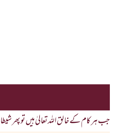
جب ہر کام کے خالق اللہ تعالیٰ ہیں تو پھر شیط
ھے…