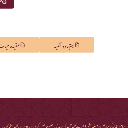
صف
اجتہاد و تقلید
عقیدہ حیات ا
اسلامی اقدار کی ترویج اور مستند علمی ذخیرے تک آپ کی رسائی۔ علم حاصل کریں اور دوسروں تک پہنچائیں۔